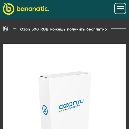
Ozon 500 RUB можешь получить бесплатно