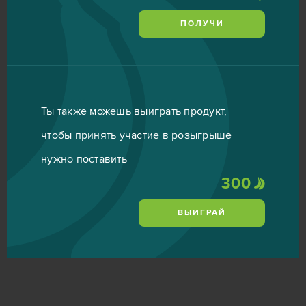
ПОЛУЧИ
Ты также можешь выиграть продукт,
чтобы принять участие в розыгрыше
нужно поставить
300
ВЫИГРАЙ