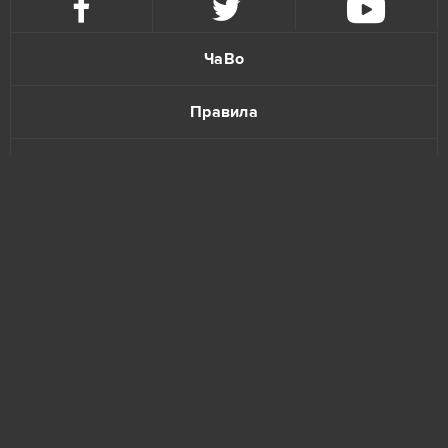
ЧаВо
Правила
Политика конфиденциальности
Обратная связь
www.bananatic.com
Trustpilot
© Copyright 2015