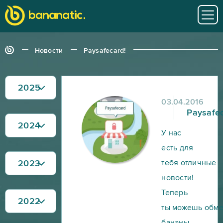
Новости
Paysafecard!
2025
03.04.2016
Paysafec
2024
У нас
есть для
2023
тебя отличные
новости!
Теперь
2022
ты можешь обме
бананы