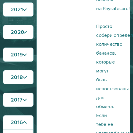
на Paysafecard!
2021
Просто
2020
собери опреде
количество
бананов,
2019
которые
могут
2018
быть
использованы
для
2017
обмена.
Если
2016
тебе не