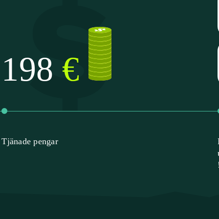
199
€
Tjänade pengar