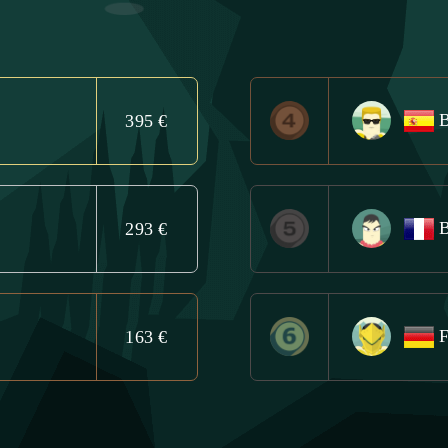
395 €
293 €
F
163 €