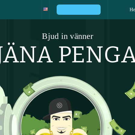
H
VINN EN PS4 KONSOL
Bjud in vänner
JÄNA PENG