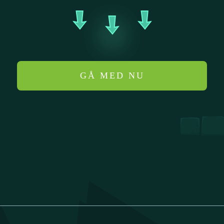
GÅ MED NU