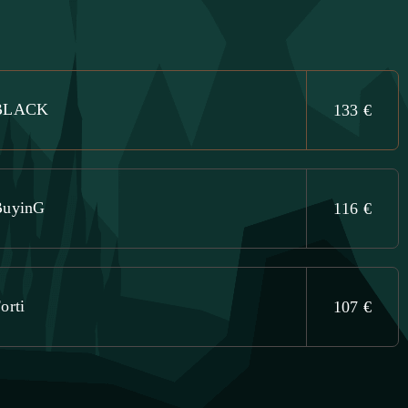
BLACK
133 €
BuyinG
116 €
orti
107 €