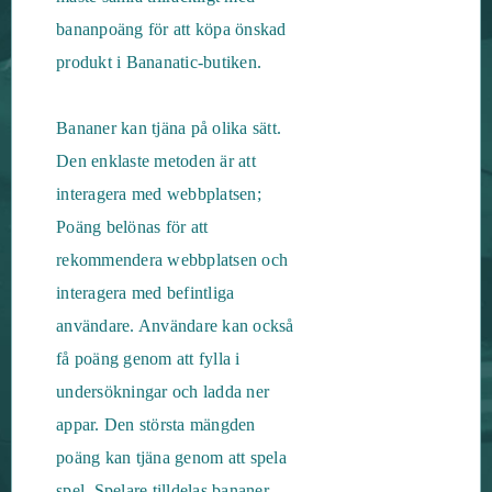
bananpoäng för att köpa önskad
produkt i Bananatic-butiken.
Bananer kan tjäna på olika sätt.
Den enklaste metoden är att
interagera med webbplatsen;
Poäng belönas för att
rekommendera webbplatsen och
interagera med befintliga
användare. Användare kan också
få poäng genom att fylla i
undersökningar och ladda ner
appar. Den största mängden
poäng kan tjäna genom att spela
spel. Spelare tilldelas bananer