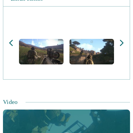
bölümünde takip ediniz: hayatta kalma, özelleştirme,
kazanma.
Çok oyunculu: Arma 3'ün büyük askeri sanal alanında
çevrimiçi savaşın Bir takım oluşturun ve resmi çok
oyunculu "Savun ve Tut" senaryolarında düşmanınıza
karşı yarışın.
İçerik Oluşturma: Arma 3’ün sezgisel senaryo editörü ve
güçlü modlama araçlarıyla kendi deneyimlerinizi
yaratmaya başlayın.
Yenilenen Motor: Savaş alanına yeni animasyonlar
ekleyin; yükseltilmiş ses motoru, yeni ragdoll
Video
simülasyonu ve PhysX ™ destekli araçlar ile
mücadelenin yıkıcı gücünü hissedin.
Ölçek, derinlik ve özgürlük, bu büyük askeri oyunda sizi