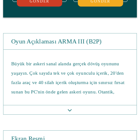
GÖNDER
GÖNDER
Oyun Açıklaması ARMA III (B2P)
Büyük bir askeri sanal alanda gerçek dövüş oyununu
yaşayın. Çok sayıda tek ve çok oyunculu içerik, 20'den
fazla araç ve 40 silah içerik oluşturma için sınırsız fırsat
sunan bu PC'nin önde gelen askeri oyunu. Otantik,
çeşitli, açık - Arma 3 oldukça basit, sizi savaşa gönderir. '
Arazi: Düşmanınızı 290 km²'lik Akdeniz Adası arazisine
yayılan detaylı, açık bir savaş alanında yenin.
Tek Kişilik Oyuncu: Akdeniz'deki bir sıcak noktada
Ekran Resmi
yakalanan asker Ben Kerry'nin öyküsünü, üç oyun