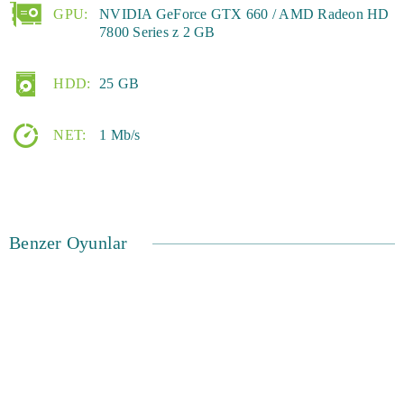
GPU:
NVIDIA GeForce GTX 660 / AMD Radeon HD
7800 Series z 2 GB
HDD:
25 GB
NET:
1 Mb/s
Benzer Oyunlar