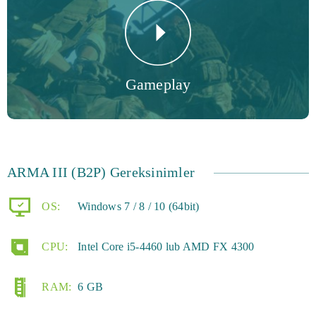
meşgul edecek, zamanınızı dolduracak, arkadaşlıkları,
içgüdüleri ve askeri ve savaş unsurları konusundaki
farkındalığınızı genişletecek şekilde zihninizi meşgul
Gameplay
edecektir. Uzaklaş!
ARMA III (B2P) Gereksinimler
OS:
Windows 7 / 8 / 10 (64bit)
CPU:
Intel Core i5-4460 lub AMD FX 4300
RAM:
6 GB