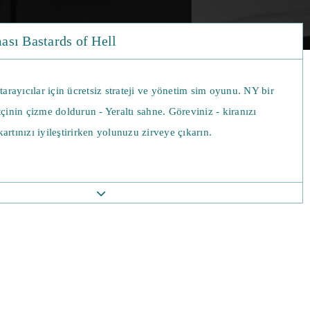
sı Bastards of Hell
 tarayıcılar için ücretsiz strateji ve yönetim sim oyunu. NY bir
tçinin çizme doldurun - Yeraltı sahne. Göreviniz - kiranızı
artınızı iyileştirirken yolunuzu zirveye çıkarın.
mesele - Küçük bir garaj, bar ve striptiz kulübü yöneten küçük
şlamak. Ancak yükseltmeleri sürdürebiliyorsanız, para ikiye
 - Acımasız işinizi ilerletmek için haydutları, avukatları ve borç
ını kiralayın. Savunmaya göz kulak olurken yasadışı çalışmalar
arak daha fazla şehir kurtarabilir, düşman saldırıları
rar verir.