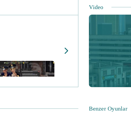
Bileşenlerini satı
Video
bir tarihe kadar ge
Sonuç: Bu eşsiz, h
bekliyor. Tüm unsur
düşmanlarınız gibi
kalabilirsiniz!
Benzer Oyunlar