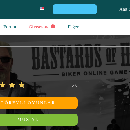
Ana 
PS4 KONSOL KAZANIN
Forum
Giveaway
Diğer
5.0
GÖREVLI OYUNLAR
MUZ AL