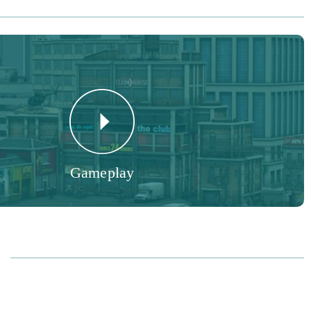
n almak için zor kazanılmış altın harcayarak veya daha sonraki
ri tutmaya karar verin. Bu tür kararlar sizin elinizde!
eyecan verici konu ile büyüleyici bir gangster dünyası sizi
ları rahat, kararlı bir kararlılıkla bir araya getirin ve
 - Bastards of Hell - ünvanını hak iddia etmek için hayatta
Gameplay