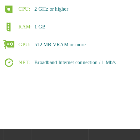
CPU:
2 GHz or higher
RAM:
1 GB
GPU:
512 MB VRAM or more
NET:
Broadband Internet connection / 1 Mb/s