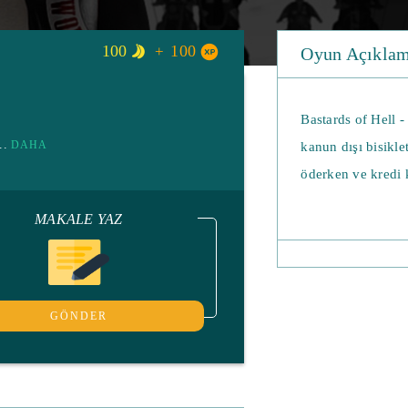
100
100
Oyun Açıklama
Bastards of Hell -
...
DAHA
kanun dışı bisikle
öderken ve kredi k
MAKALE YAZ
Çok tehlikeli bir 
bir işletme ile ba
ayrılır ... Sonraki
tahsilat kurumlar
GÖNDER
yaparak para kazan
operasyonlarına za