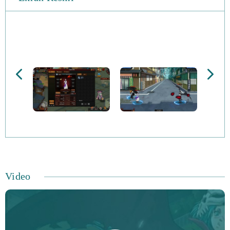
Arkadaşlarınzı kurtarmak için bir mürettebat işe almalı,
yeteneklerinizi kullanmalı ve Aizen ile savaşmalısınısınız.
Bir sıra tabanlı dövüşe başlamadan önce altı karakter
arasından seçim yapabilirsiniz. Ekip üyelerinize farklı
roller verin ve zaferin ve ilerlemenin tadını çıkarmak için
etkili bir şekilde bir ekip kurun. Ekibinizi ne kadar
dikkatli bir şekilde oluşturup ilerletirseniz, ekibinize o
kadar fazla kişi eklersiniz. Bleach Online'da, oyuncuların
bikinilerini giyip ve beş ortağa kadar yarışabilecekleri bir
bikini oyunu bile var.
Video
Ekipmanınız ruh taşlarıyla yükseltilebilir. Size daha fazla
ilgi kazandıracak, deneyiminizi geliştirecek ve daha fazla
hayalet taşı kazandıracak birçok PvE ve PvP etkinliği var.