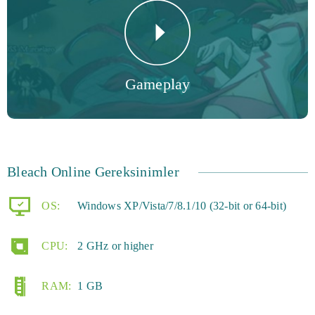
Savaş gücünüzü çeşitli görevlerle geliştirin ve bir dizi
nefes kesici ve efsanevi hamle sunun. Oyun yenilikçi
oyun teknolojisine dayanmaktadır. Neden en iyilerden
Gameplay
biri olmak ve ekibinizi unutulmaz bir galibiyete çıkarmak
için Bleach Online oynamaya hemen başlamıyorsunuz?
Bleach Online Gereksinimler
OS:
Windows XP/Vista/7/8.1/10 (32-bit or 64-bit)
CPU:
2 GHz or higher
RAM:
1 GB