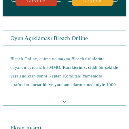
GÖNDER
GÖNDER
Oyun Açıklaması Bleach Online
Bleach Online, anime ve magna Bleach ürünlerine
dayanan ücretsiz bir MMO. Karakteriniz, ciddi bir şekilde
yaralandıktan sonra Kaptan Komutanı Yamamoto
tarafından kurtarıldı ve yaralanmalarınız nedeniyle 1000
yıldır uyuyordunuz. Uyandınız ve tüm anılarınızı
kaybettiniz ve onları geri almak için İnsan Dünyasına
gönderildiniz. Ichiaho ve onun insan Dünyasındaki
arkadaşlarıyla arkadaş oldunuz, ancak Aizen’in arsası
Ekran Resmi
nedeniyle onlar isyankar olarak kabul edildi.