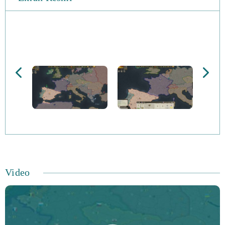
Tarihi seviyorsanız ve Winston Churchill gibi savaş
liderlerinin neşilde savaş kararları verdiğini her zaman
merak ettiyseniz, oyun haritasını güçlü bir kahve ile ve
bugünün savaş komutanı olarak ünününüzü hayal edin.
Video