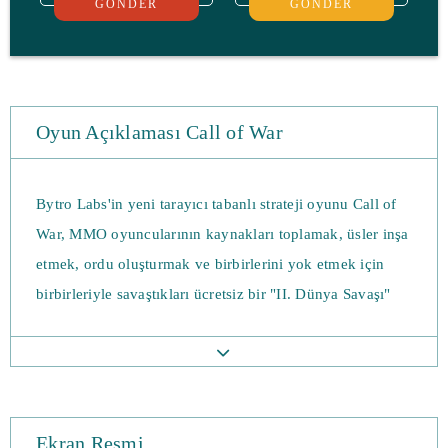
GÖNDER
GÖNDER
Oyun Açıklaması Call of War
Bytro Labs'in yeni tarayıcı tabanlı strateji oyunu Call of
War, MMO oyuncularının kaynakları toplamak, üsler inşa
etmek, ordu oluşturmak ve birbirlerini yok etmek için
birbirleriyle savaştıkları ücretsiz bir "II. Dünya Savaşı"
gerçek zamanlı strateji deneyimidir. Anlık bir aksiyon
oyunu değil, illeri ele geçirmek ve kademeli olarak
haritayı ele geçirmek için sürekli bir planlama ve taktik
oyunu. Güncel kalmak için küresel gazete özelliğini
Ekran Resmi
kullanın - gerçekten hoş, kişisel bir özellik.