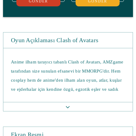
GÖNDER
GÖNDER
Oyun Açıklaması Clash of Avatars
Anime ilham tarayıcı tabanlı Clash of Avatars, AMZgame
tarafından size sunulan efsanevi bir MMORPG'dir. Hem
cosplay hem de anime'den ilham alan oyun, atlar, kuşlar
ve ejderhalar için kendine özgü, egzotik eşler ve sadık
montajlar içeriyor. Avatarların Çatışması, oyun
arkadaşlarınızla eğlenmek için çeşitli dövüş görevleriyle
komik ve eğlenceli bir oyundur ve altmış avatar ile üç
sınıf sunuyor. Bir sihirbaz, savaşçı veya rahip olarak
Ekran Resmi
oynayabilirsiniz ve kullanılabilir tüm avatarları