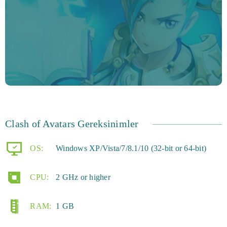
dahil olmak üzere oyuncular için yepyeni bir içerikle
güncellendi.
60 avatarın hepsini bulabilir misin? Dünyada giderek
daha deneyimli oyuncular, Clash of Avatars'ın harika
dünyasına atılıyor. Peki neden kendini
deneyimlemiyorsun?
Clash of Avatars Gereksinimler
OS:
Windows XP/Vista/7/8.1/10 (32-bit or 64-bit)
CPU:
2 GHz or higher
RAM:
1 GB