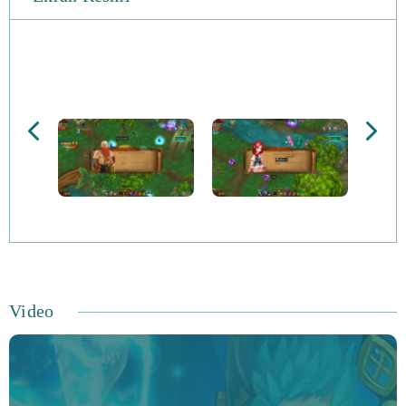
bulursanız, özellikleriniz büyük ölçüde geliştirilecektir.
Ekipmanınızı iyileştirmenin dört farklı yolu vardır.
Gücünüzü arttırdıkça ekipman büyüyebilir ve soket,
büyü, geliştirme veya faydalanma gibi işlemleri
gerçekleştirebilirsiniz. Canavarları yenmek ve epik
maceralara başlamak için çok zaman harcarken, aynı
zamanda eğlenceli dans yarışmalarına katılabilirsiniz.
Oyun, oyun kolaylığı ve basit kontrolleri ile ünlüdür.
Seçilebilecek çok sayıda evcil hayvan var ve üç tür
PvP'nin yanı sıra birkaç PvE içeriği türü de var. İşleri
Video
yavaşlatırsanız ve zengin, geniş ve güzel dünyayı kendi
hızınızda keşfetmek istiyorsanız, bu mükemmel bir
şekilde mümkün. Oyun 2016 yılında, beş yeni avatar,
yeni kelime öbeği, yeni etkinlik ve hata düzeltmeleri de