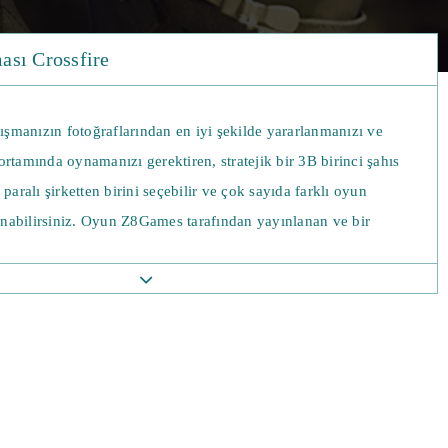
ası Crossfire
lışmanızın fotoğraflarından en iyi şekilde yararlanmanızı ve
rtamında oynamanızı gerektiren, stratejik bir 3B birinci şahıs
 paralı şirketten birini seçebilir ve çok sayıda farklı oyun
abilirsiniz. Oyun Z8Games tarafından yayınlanan ve bir
culu çevrimiçi first-person shooter oyunu). İlk olarak 2007
sürüldü. Günlük ödüller ve kalıcı silahlar sunuyor ve Güney
’i tarafından geliştirildi.
i hizip Global Risk ve Kara Liste. Oyuncuların birlikte
 hedefe dayalı senaryolar vardır. Oynanan her maç için tecrübe
ırmanabileceğin 100'den fazla seviye var. Yeni rütbelere