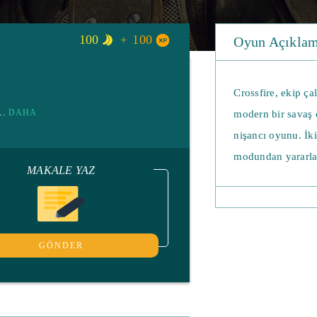
100
100
Oyun Açıklam
Crossfire, ekip ça
...
DAHA
modern bir savaş o
nişancı oyunu. İki
modundan yararlan
MAKALE YAZ
MMOFPS, (çok oyun
yılında piyasaya 
Kore’nin SmileGate
GÖNDER
Seçebileceğiniz ik
çalışması gereken
kazanacaksın ve t