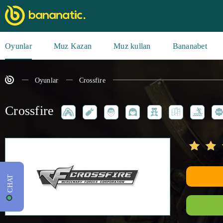
Oyunlar
Muz Kazan
Muz kullan
Bananabet
Oyunlar
Crossfire
Crossfire
CHAT