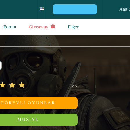
Ana 
PS4 KONSOL KAZANIN
Forum
Giveaway
Diğer
5.0
GÖREVLI OYUNLAR
MUZ AL