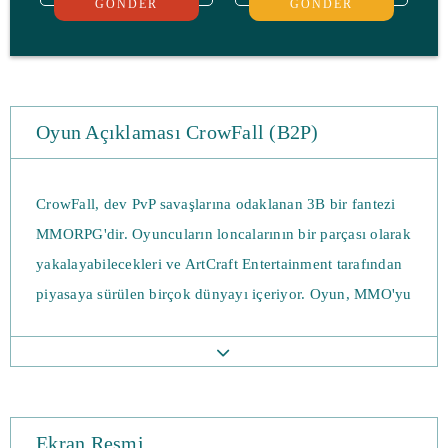
GÖNDER
GÖNDER
Oyun Açıklaması CrowFall (B2P)
CrowFall, dev PvP savaşlarına odaklanan 3B bir fantezi
MMORPG'dir. Oyuncuların loncalarının bir parçası olarak
yakalayabilecekleri ve ArtCraft Entertainment tarafından
piyasaya sürülen birçok dünyayı içeriyor. Oyun, MMO'yu
ve strateji türünü birleştirme girişimi olarak görülüyor ve
bir "Taht Savaşı Simülatörü" olarak markalandı. Oyunda,
“kazanma koşulları” ndan sonra sıfırlanan dünyaların
büyük çoğunluğu, karakterlerin korunmasına rağmen
Ekran Resmi
kalıcı olmaktan ziyade yerine getiriliyor. Sıvı savaşlar