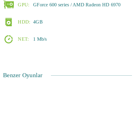
GPU:
GForce 600 series / AMD Radeon HD 6970
HDD:
4GB
NET:
1 Mb/s
Benzer Oyunlar