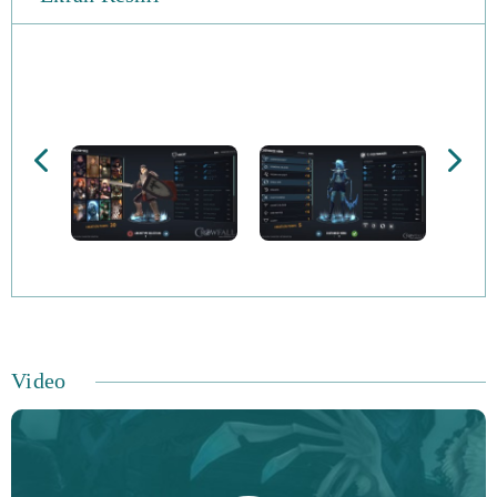
sunar ve bir Kickstarter kampanyasından yararlanan bir
satın al oyunu.
Oyuncular, bir dizi toprağı ele geçirmek ve yeni
zenginlikler kazanmak için dünyalar arasında dolaşan bir
şampiyon olan Crow rolünü üstlenirler. Beş Kampanya
Türü vardır; Ebedi Krallık, Tanrının Ulaşması, Enfekte,
Gölge ve Dergiler. Oyunun Ebedi Dünyaları, oyuncu
tabanı tarafından yönetilirken, oyuncu krallığı,
oyuncuların kaynaklarını ve topraklarını izlediği bir ana
üsdür. Oyuncular krallıklarının topraklarını başkaları için
Video
bölebilir ya da kendilerine saklayabilirler.
Oyun ayrıca özelleştirilebilir sınıflar sunuyor. Oyuncular
karakterleri için bir arketip seçebilir (Druid, Ranger,