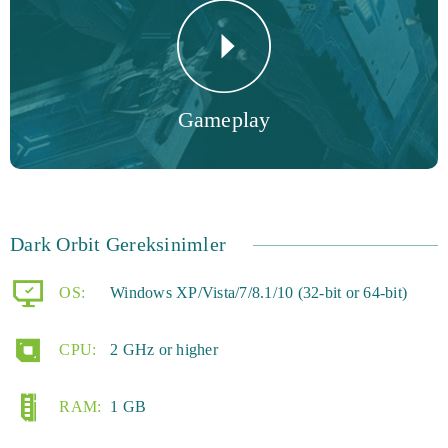
Geminizi kişiselleştirmenin ve seçebileceğiniz farklı
özelliklere sahip bir dizi farklı gemiyi kişiselleştirmenin
Gameplay
birçok yolu vardır. Oyunda her gün 80 milyon aktif
oyuncu var. Neden bugün onlara katılmıyor ve tehditlerin
sizi her fırsatta beklediği Dark Orbit'in geniş dünyasını
keşfediyorsunuz?
Dark Orbit Gereksinimler
OS:
Windows XP/Vista/7/8.1/10 (32-bit or 64-bit)
CPU:
2 GHz or higher
RAM:
1 GB