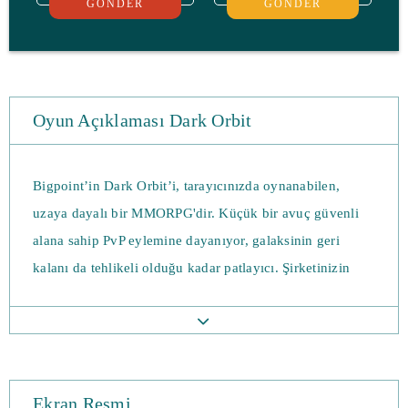
GÖNDER
GÖNDER
Oyun Açıklaması Dark Orbit
Bigpoint’in Dark Orbit’i, tarayıcınızda oynanabilen,
uzaya dayalı bir MMORPG'dir. Küçük bir avuç güvenli
alana sahip PvP eylemine dayanıyor, galaksinin geri
kalanı da tehlikeli olduğu kadar patlayıcı. Şirketinizin
merdiveninde yukarı çıkmak ve diğer galaksilerdeki yeni
sektörleri fethetmekle görevlendiriliyorsunuz. Üç büyük
şirket, aralarında galaksinin kontrolünü ele geçirmek için
mücadele ederken, gerçek dünyadaki binlerce düşmana
Ekran Resmi
karşı Dark Orbit oynayın. Her biri farklı hedeflerle hangi