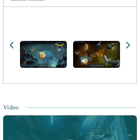
şirkette çalışmak istediğiniz sorulur. Grupları değiş tokuş
etme şansına sahip olabilirsin ama çok ağır bir bedel
ödemeyi bekleyebilirsin.
Mars Mining operasyonu, kar ve fırsatçılığa
odaklanırken, Earth Industries Corporation, şirkete
tamamen bağlı olmanızı ve ortak hedeflere doğru
çalışmanızı gerektirir. Venus Resources Unlimited Galaxis
galaksiyi korumak ve çalışanlarına adil davranmak
konusunda tutkulu olduğunu iddia ediyor. Kötü
uzaylılarla karşı karşıya kalıyorsunuz ve hedeflerinize
Video
ulaşmak için saldırganlık, açgözlülük veya kurnazlık
kullanmalısınız. Hangi şirketi seçerseniz seçin, değerli
kaynakları toplamalısınız ve günü kazanmak için tüm
taktiksel becerilerinizi ve bilginizi kullanın.