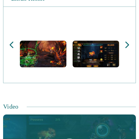
gösterin. Dragon Awaken'da sabit sınıf yoktur. Yukarı
tırman, yeni yeteneklerin kilidini aç ve kendi yolunu ve
kendi kaderini belirle. Quest'ten quest'e kadar olan
yolculuğunuzda size yardımcı olmak için yeni montajlar
kazanın. PvP'deki diğer oyunculara meydan oku ve
gücünü diğer savaşçılara göster.
Ejderha Uyandırmak Temel Özellikler:
Sabit Sınıf Yok - karakterleriniz için istediğiniz
yetenekleri seçin ve oynamak istediğininiz yapıları
oluşturun.
Video
Çoklu Kahramanlar - takımınızı dünyayı kurtarmak için
çok çeşitli güçlü kahramanlardan büyütün.
Mount Collection - Lava Dragons'tan şanlı Griffins'e
kadar birçok montaj toplayın.