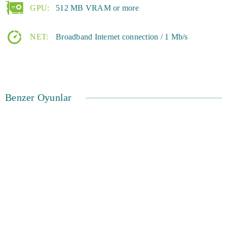
GPU:
512 MB VRAM or more
Yeterince yükseldikten veya yetenekli bir donanıma sahip
olduktan sonra, en büyük ödülleri kazanmak için
NET:
Broadband Internet connection / 1 Mb/s
cesaretinizi test ederek oyunun en sert ejderhalarını
almaya başlayabilirsiniz. Oyunun hayranları stratejik
unsurlarını, gösterişli ve renkli grafiklerini ve en temel
PC'lerde bile çalıştığını övüyorlar. İndirmeye gerek yok,
Benzer Oyunlar
yani hemen başlayabilirsiniz.
Genel olarak, Dragon Awaken geleneksel MMORPG'lerin
unsurlarını ve strateji oyunlarını benzersiz mekanik ve
renkli sanat eserleriyle birleştiriyor. Oyuncular sınıflarını
ve kahramanlarını seçebilir, takım arkadaşlarıyla
yarışabilir ve ejderhaların gücüne meydan okuyabilir.