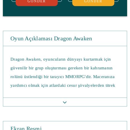
GÖNDER
GÖNDER
Oyun Açıklaması Dragon Awaken
Dragon Awaken, oyuncuların dünyayı kurtarmak için
güvenilir bir grup oluşturması gereken bir kahramanın
rolünü üstlendiği bir tarayıcı MMORPG'dir. Maceranıza
yardımcı olmak için atlardaki cesur şövalyelerden titrek
pandalara kadar bir grup kahramanı işe alın. Sıra tabanlı
dövüş için savaşları tamamlayın ve düşmanları yok etmek
için nihai yeteneklerin kilidini açın. Elle savaşın ya da
otomatik savaşa katılın ve savaşçılarınızın savaşlarda
Ekran Resmi
kendilerini en iyi şekilde nasıl savunabileceklerini