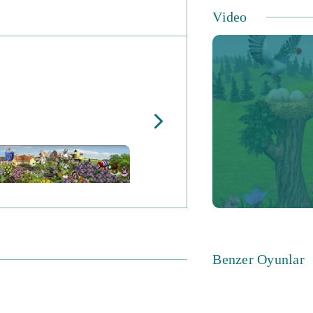
Sadece çiftliğin h
Video
Magical Glade'ı k
Öyleyse ... çamurl
ve biçileceksin! 
öğrenecek çok şey
Benzer Oyunlar