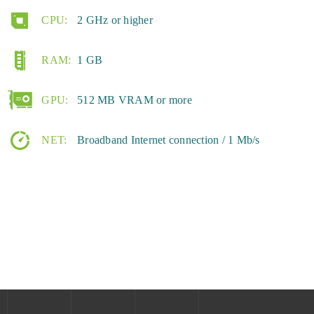
CPU:
2 GHz or higher
RAM:
1 GB
GPU:
512 MB VRAM or more
NET:
Broadband Internet connection / 1 Mb/s