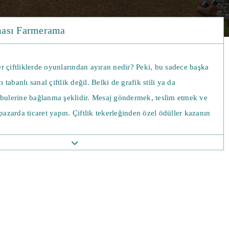
ması Farmerama
r çiftliklerde oyunlarından ayıran nedir? Peki, bu sadece başka
cı tabanlı sanal çiftlik değil. Belki de grafik stili ya da
ubulerine bağlanma şeklidir. Mesaj göndermek, teslim etmek ve
 pazarda ticaret yapın. Çiftlik tekerleğinden özel ödüller kazanın
ikte olan bir şeyler olmasını sağlamak için sürekli değişen yeni
likler keşfedin!
iz ve büyütebileceğiniz, yeni ürün türlerinin nasıl üretileceğini,
e hatta ticaret yapmak için özel eşyaların (fırınlanmış veya
ürülmüş) nasıl yetiştirileceğini öğrenebilirsiniz.