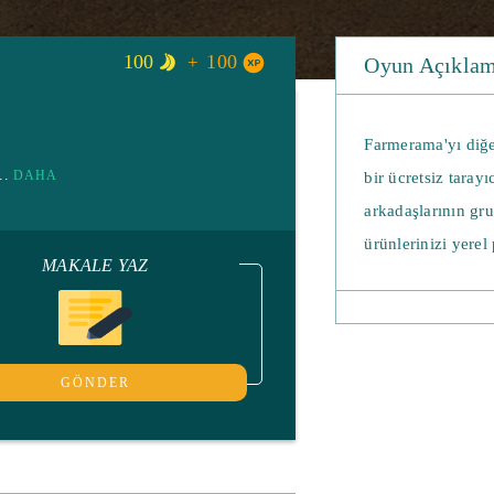
100
100
Oyun Açıkla
Farmerama'yı diğe
...
DAHA
bir ücretsiz tarayı
arkadaşlarının gr
ürünlerinizi yerel
MAKALE YAZ
ve her zaman çiftl
hikayeler ve etkin
Yetiştirebileceğin
GÖNDER
farklı ağaçların v
şekerlemeye dönüşt