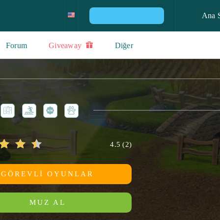
Ana 
PS4 KONSOL KAZANIN
Forum
Giveaway
Diğer
4.5
(
2
)
GÖREVLI OYUNLAR
MUZ AL