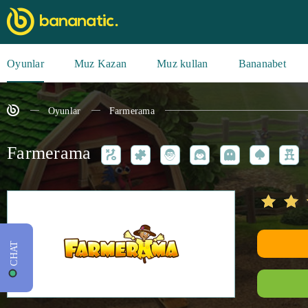
Oyunlar
Muz Kazan
Muz kullan
Bananabet
Oyunlar
Farmerama
Farmerama
CHAT