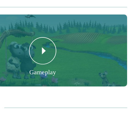
akkında değil, yetiştirebileceğin başka alanlar da var, sadece
ontrol edene kadar bekle.
u botlarını giy ve kendi çiftliğinle aşağıya in - hemen ekecek
Dinlenmek ve dinlenmek için vakit geçirmenin yanı sıra
 var!
Gameplay