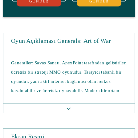
GÖNDER
GÖNDER
Oyun Açıklaması Generals: Art of War
Generaller: Savaş Sanatı, ApexPoint tarafından geliştirilen
ücretsiz bir strateji MMO oyunudur. Tarayıcı tabanlı bir
oyundur, yani aktif internet bağlantısı olan herkes
kaydolabilir ve ücretsiz oynayabilir. Modern bir ortam
kullanır ve oyuncuların ordularını geliştirirken dünya
haritasını yeniden tasarlamalarını sağlar.
Generaller kaç RTS oyunu başlatıyor? Sanat Savaşı,
oyuncuları küçük bir temel ve az kaynakla sunuyor.
Ekran Resmi
Buradan ordunu kurmalısın, bölgeni arttırmalı ve düşman