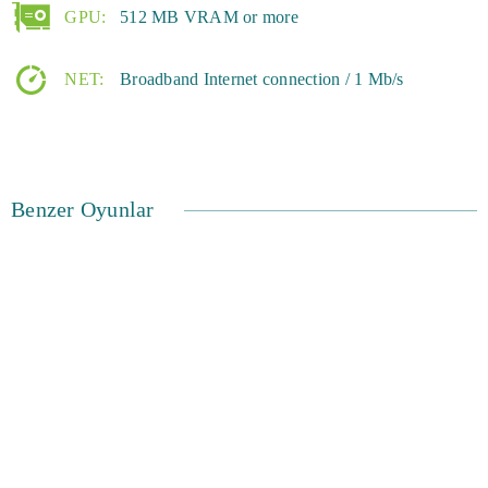
Generaller: Savaş Sanatı web sitesini bugün ziyaret edin
GPU:
512 MB VRAM or more
ve ücretsiz bir hesap oluşturun. Zamanında dünyayı
fethetebilirsin.
NET:
Broadband Internet connection / 1 Mb/s
Benzer Oyunlar