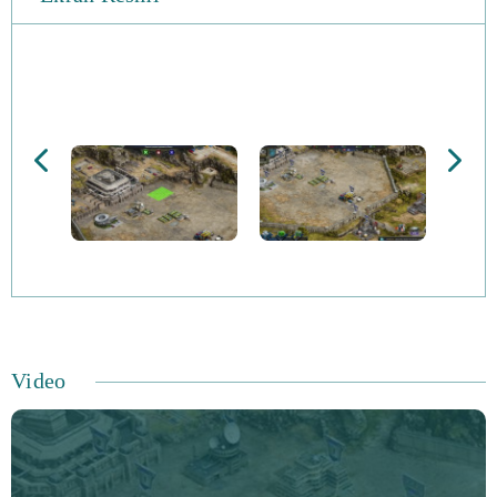
oyuncularını yenmelisin. Ancak, bu hızlı veya kolay bir
işlem değildir; diğer oyuncular aynı kaynak havuzu için
yarışacaktır. Dikkatli olmazsan, başlamadan önce başka
bir askeri lider seni yenecek.
Daha fazla kaynak yönetir ve ordunuzu arttırırsanız, yeni
teknolojilerin, binaların ve birliklerin kilidini açarsınız.
Bütün bunlar birbirine bağlıdır ve her sektördeki
ilerlemenizi dengelemeniz gerekir. Bir alanı acele etmeye
çalışırsanız, yakında diğerlerinin eksik olduğunu
göreceksiniz.
Video
Generallerde Oyuncular: Savaş Sanatı'nın aslında bir
askeri lider gibi düşünmesi gerekiyor. Yoldaki herkesi
fethetmeye çalışacak mısın? Yoksa iki tarafa da yarar