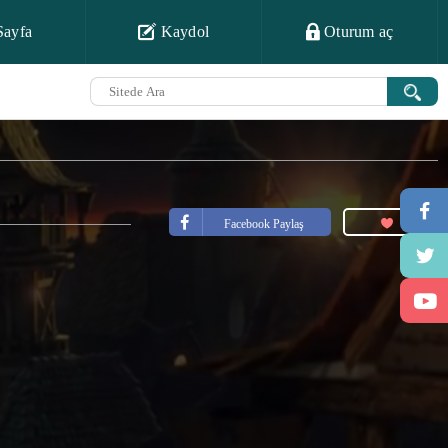
Sayfa
Kaydol
Oturum aç
Facebook Paylaş