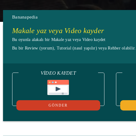
Bananapedia
Makale yaz veya Video kayder
Bu oyunla alakalı bir Makale yaz veya Video kaydet
Bu bir Review (yorum), Tutorial (nasıl yapılır) veya Rehber olabilir
VIDEO KAYDET
GÖNDER