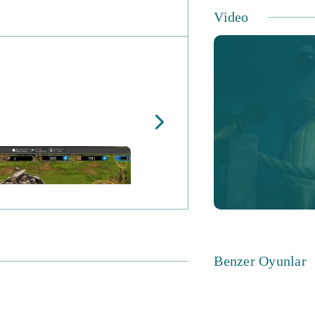
Video
Benzer Oyunlar