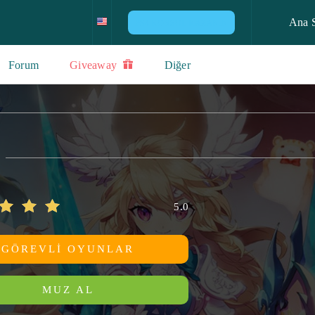
Ana 
PS4 KONSOL KAZANIN
Forum
Giveaway
Diğer
5.0
GÖREVLI OYUNLAR
MUZ AL