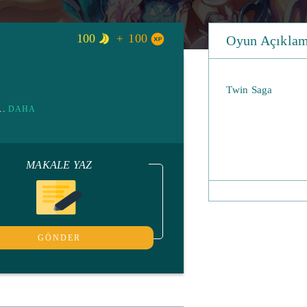
100
100
Oyun Açıklam
Twin Saga
...
DAHA
MAKALE YAZ
GÖNDER