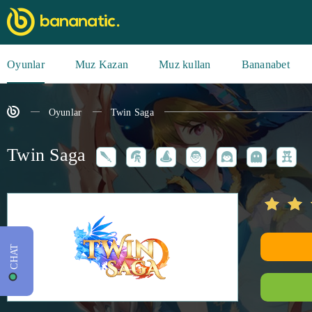
Oyunlar
Muz Kazan
Muz kullan
Bananabet
Oyunlar
Twin Saga
Twin Saga
CHAT