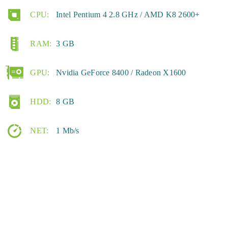
CPU:
Intel Pentium 4 2.8 GHz / AMD K8 2600+
RAM:
3 GB
GPU:
Nvidia GeForce 8400 / Radeon X1600
HDD:
8 GB
NET:
1 Mb/s