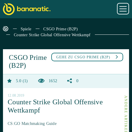
Spiele
CSGO Prime (B2P)
Counter Strike Global Offensive Wettkampf
CSGO Prime
GEHE ZU
CSGO PRIME (B2P)
(B2P)
5.0
1
1652
0
12.08.2019
Counter Strike Global Offensive
Wettkampf
CS:GO Matchmaking Guide