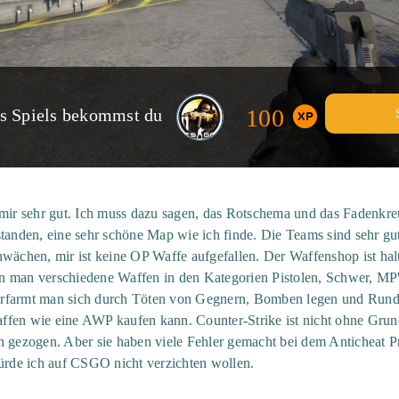
100
es Spiels bekommst du
 mir sehr gut. Ich muss dazu sagen, das Rotschema und das Fadenkre
standen, eine sehr schöne Map wie ich finde. Die Teams sind sehr g
hwächen, mir ist keine OP Waffe aufgefallen. Der Waffenshop ist hal
n man verschiedene Waffen in den Kategorien Pistolen, Schwer, MP
erfarmt man sich durch Töten von Gegnern, Bomben legen und Ru
fen wie eine AWP kaufen kann. Counter-Strike ist nicht ohne Grund 
nn gezogen. Aber sie haben viele Fehler gemacht bei dem Antichea
würde ich auf CSGO nicht verzichten wollen.