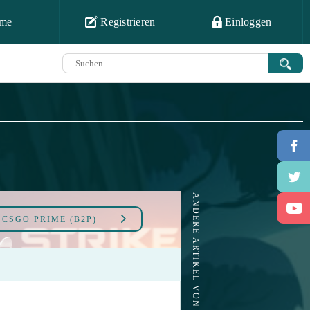
me
Registrieren
Einloggen
ANDERE ARTIKEL VON CSGO PRIME (B2P)
U
CSGO PRIME (B2P)