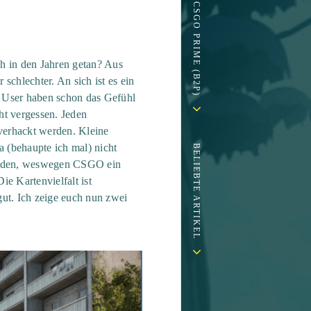
ch in den Jahren getan? Aus
schlechter. An sich ist es ein
e User haben schon das Gefühl
ht vergessen. Jeden
verhackt werden. Kleine
a (behaupte ich mal) nicht
BELIEBTE ARTIKEL
ünden, weswegen CSGO ein
e Kartenvielfalt ist
gut. Ich zeige euch nun zwei