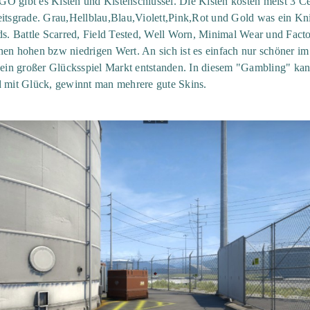
O gibt es Kisten und Kistenschlüssel. Die Kisten kosten meist 3 Ce
eitsgrade. Grau,Hellblau,Blau,Violett,Pink,Rot und Gold was ein Kn
rds. Battle Scarred, Field Tested, Well Worn, Minimal Wear und Fac
nen hohen bzw niedrigen Wert. An sich ist es einfach nur schöner im 
h ein großer Glücksspiel Markt entstanden. In diesem "Gambling" kan
d mit Glück, gewinnt man mehrere gute Skins.