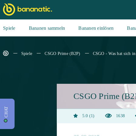
Spiele
Bananen sammeln
Bananen einlösen
Ban
Spiele
CSGO Prime (B2P)
CSGO - Was hat sich in
CSGO Prime (B2
CHAT
5.0
1
1638