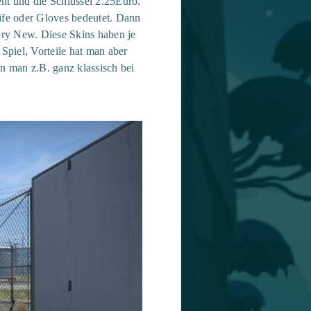
nt und die Schlüssel 2.25Euro.
ife oder Gloves bedeutet. Dann
tory New. Diese Skins haben je
Spiel, Vorteile hat man aber
n man z.B. ganz klassisch bei