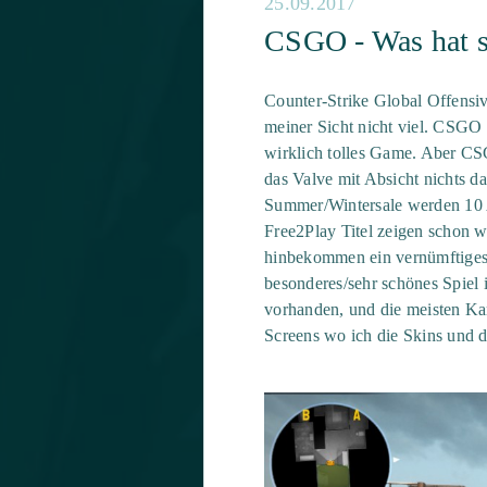
25.09.2017
CSGO - Was hat si
Counter-Strike Global Offensiv
meiner Sicht nicht viel. CSGO i
wirklich tolles Game. Aber CS
das Valve mit Absicht nichts d
Summer/Wintersale werden 10 A
Free2Play Titel zeigen schon wi
hinbekommen ein vernümftige
besonderes/sehr schönes Spiel i
vorhanden, und die meisten Kar
Screens wo ich die Skins und d