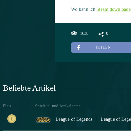
Wo kann ich
Steam downloade
1638
0
TEILEN
Beliebte Artikel
Platz
Spieltitel und Artikelname
League of Legends
League of Lege