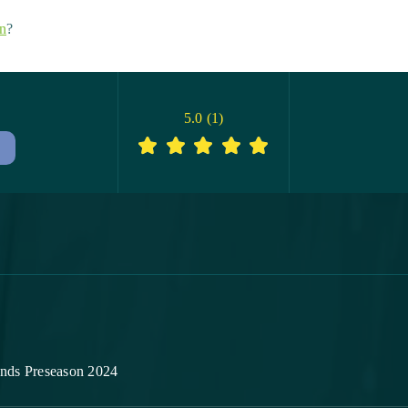
n
?
5.0
(
1
)
nds Preseason 2024