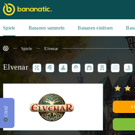
Spiele
Bananen sammeln
Bananen einlösen
Ban
Spiele
Elvenar
Elvenar
S
CHAT