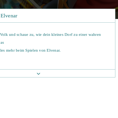
 Elvenar
 Volk und schaue zu, wie dein kleines Dorf zu einer wahren
Das
eles mehr beim Spielen von Elvenar.
t es sich um ein klassisches Aufbauspiel in einer Fantasiewelt,
zen
t du dich aber für ein der zwei Völker entscheiden. Zur Wahl
und
dem, welche Entscheidung du triffst, wird der Verlauf des
den Völker sind gleich Stark, die einzigen Unterschiede