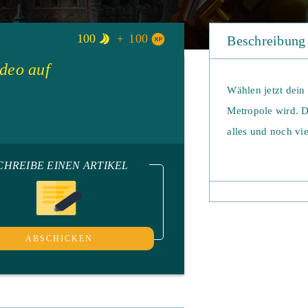
100
100
Beschreibung
ideo auf
Wählen jetzt dein
Metropole wird. 
alles und noch vi
CHREIBE EINEN ARTIKEL
Bei Elvenar handel
wo es keine Gren
gibt. Zuerst muss
stehen die Elfen 
ABSCHICKEN
Menschen. Je nach
weiteren Spiels
gestaltet. Die bei