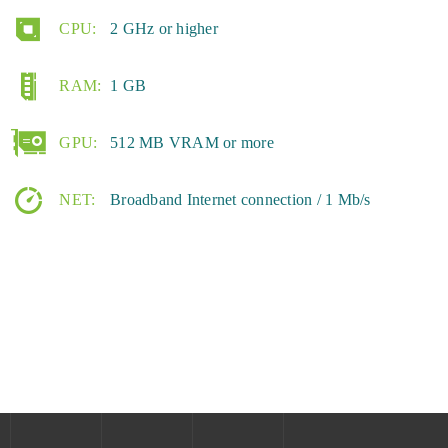
CPU:
2 GHz or higher
RAM:
1 GB
GPU:
512 MB VRAM or more
NET:
Broadband Internet connection / 1 Mb/s