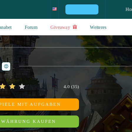
Ho
PS4 GEWINNEN!
anabet
Forum
Giveaway
Weiteres
4.0
(
35
)
PIELE MIT AUFGABEN
WÄHRUNG KAUFEN