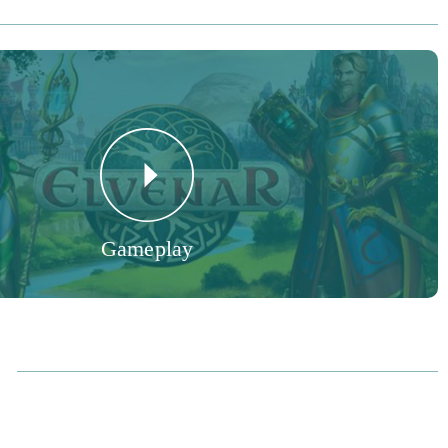
den
ien und Armeen. Unterschiedlich sind auch die Einstellungen
lfen
 mit der Natur leben, wobei die Menschen ihre
t Bauten
ollen. Bevor du über eine pulsierende Metropole verfügst,
ein
bringen.
Gameplay
lcher Seite du stehst – zuerst hast du nur ein kleines Dorf, das
 Dabei gilt es, immer wieder neue Gebiete zu erkunden und zu
rößer wird. Im Spielverlauf musst du die neuen Technologien