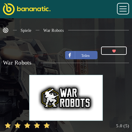
Spiele
War Robots
Teilen
War Robots
5.0
(
5
)