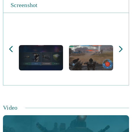
Screenshot
Ursprünglich als iOS-Version, ist War Robots jetzt auf
Android und Steam verfügbar.
Das Spiel verfügt über zwölf verschiedene Karten, und
die Spieler werden zufällig einer dieser Karten
zugeordnet. Jeder von ihnen hat seinen eigenen,
einzigartigen Spielstil, seine eigene Länge und Struktur.
Dies ist nur ein Beispiel dafür, wie breit und vielfältig das
Spiel ist. Es gibt auch viele verschiedene Spielmodi.
Dazu gehören Optionen wie Team Deathmatch, Skirmish,
Free for All, Domination, Beacon Rush und mehr. Jede
dieser Funktionen bietet bis zu 6v6, und dies wird durch
Video
das Matchmaking-System der Spiele organisiert.
Zu Beginn des Spiels werden die Spieler auf die