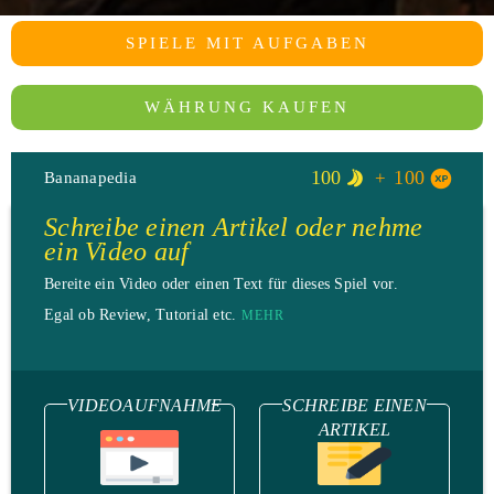
SPIELE MIT AUFGABEN
WÄHRUNG KAUFEN
100
100
Bananapedia
Schreibe einen Artikel oder nehme
ein Video auf
Bereite ein Video oder einen Text für dieses Spiel vor.
Egal ob Review, Tutorial etc.
MEHR
VIDEOAUFNAHME
SCHREIBE EINEN
ARTIKEL