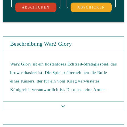
ABSCHICKEN
ABSCHICKEN
Beschreibung War2 Glory
War2 Glory ist ein kostenloses Echtzeit-Strategiespiel, das
browserbasiert ist. Die Spieler übernehmen die Rolle
eines Kaisers, der für ein vom Krieg verwüstetes
Königreich verantwortlich ist. Du musst eine Armee
aufbauen, durch die Dienstgrade schreiten und an großen
Schlachten teilnehmen, die direkt aus den
Geschichtsbüchern stammen. Kannst du deine vom Krieg
zerrissene Nation retten und sie zu einer militärischen