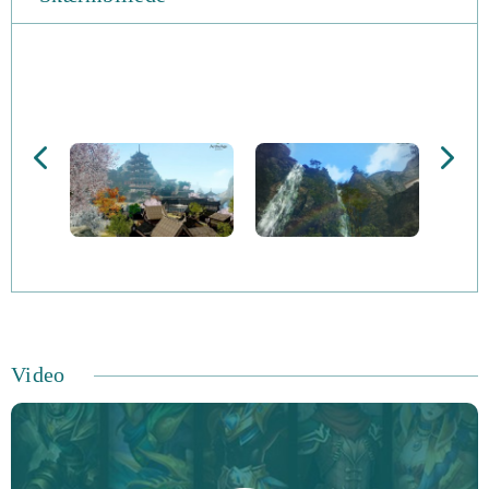
Du kan vælge at samarbejde med andre spillere, for at
beskytte dine skatte i intense kampe, eller vælge at spille
som fredløs, for at stjæle efterladte ressource fra dine
fjender.
Der er fire store racer, som man kan spille med; spirituelle
Nuians, hemmelige Elves, vandrende Firran eller
snigende Harani. Alliancerne mellem racerne er udsatte,
og bliver altid testet af piratgrupperne. Der er 120
forskellige classes man kan mestre, hvilket åbner op for
kombination af 10 forskellige kategorier af egenskaber.
Video
Du kan selv eksperimenterer med, hvilken class der
passer dig bedst, uden at skulle ændre din karakter.
Lær hvordan du kan styre økonomien til din fordel, og få
nye skills til at handle med alt lige fra huse og slotte, til