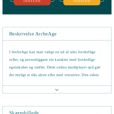
INDSEND
INDSEND
Beskrivelse ArcheAge
I ArcheAge kan man vælge en ud af seks forskellige
roller, og personliggøre sin karakter med forskellige
egenskaber og outfits. Dette online multiplayer spil gør
det muligt at slås alene eller med vennerne. Den sidste
udgivelse til spillet, Revelation, blev frigivet i 2015.
ArcheAge er beskrevet som det ultimative fantasi-
sandkasse spil, og er helt gratis at spille. Du har mulighed
for at bygge kæmpe slotte, erobre ressourcestærke
Skærmbillede
landområder, hvorfra du kan styrke enorme økonomier.