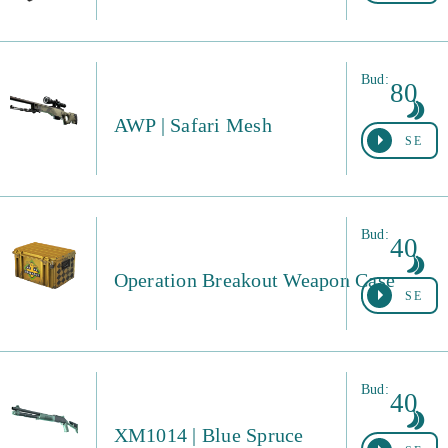
Bud:
80
AWP | Safari Mesh
SE
Bud:
40
Operation Breakout Weapon Case
SE
Bud:
40
XM1014 | Blue Spruce