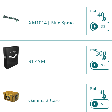
Bud:
40
XM1014 | Blue Spruce
SE
Bud:
300
STEAM
SE
Bud:
50
Gamma 2 Case
SE