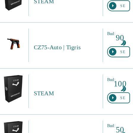
STEAM
SE
Bud:
90
CZ75-Auto | Tigris
SE
Bud:
100
STEAM
SE
Bud:
50