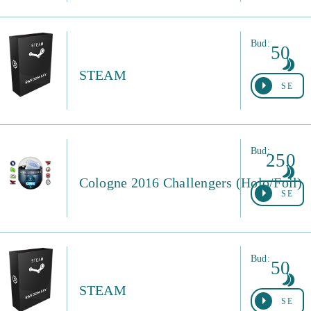
Bud:
50
STEAM
SE
Bud:
250
Cologne 2016 Challengers (Holo/Foil)
SE
Bud:
50
STEAM
SE