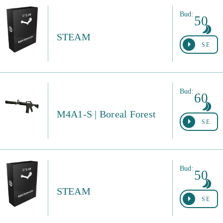
Bud:
50
STEAM
SE
Bud:
60
M4A1-S | Boreal Forest
SE
Bud:
50
STEAM
SE