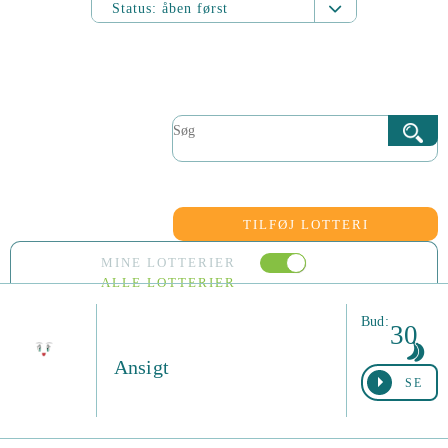
Status:
åben først
Dato:
fra nyest
Dato:
fra ældst
Bud:
fra laveste
Bud:
fra højeste
Status:
åben først
TILFØJ LOTTERI
Status:
lukket først
MINE LOTTERIER
ALLE LOTTERIER
Bud:
30
Ansigt
SE