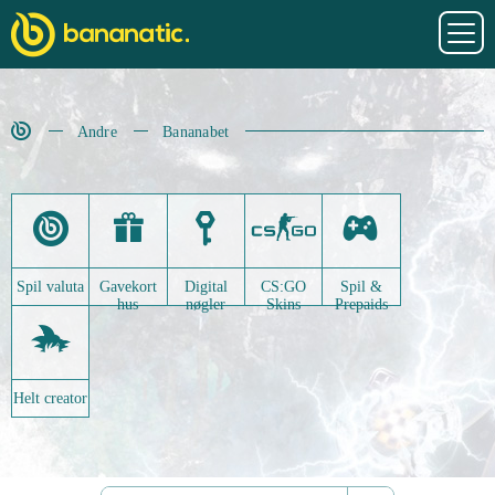
Andre
Bananabet
Spil valuta
Gavekort
Digital
CS:GO
Spil &
hus
nøgler
Skins
Prepaids
Helt creator
Alle
præmier