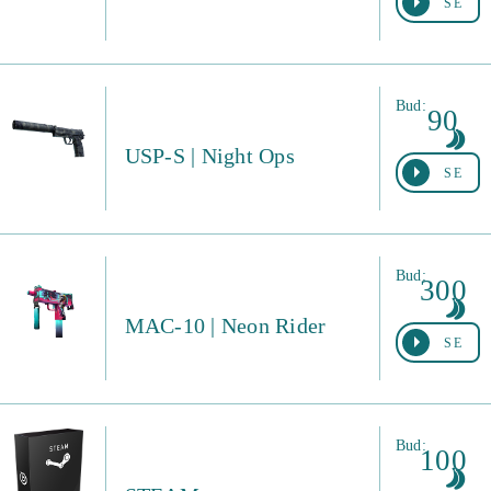
SE
Bud:
90
USP-S | Night Ops
SE
Bud:
300
MAC-10 | Neon Rider
SE
Bud:
100