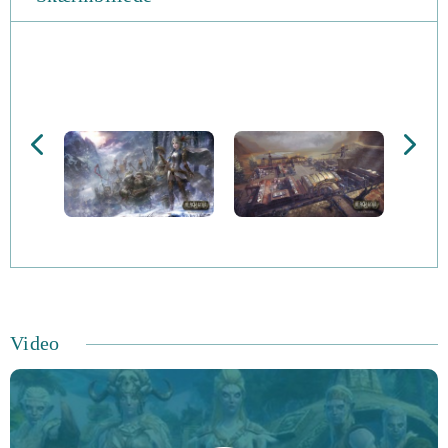
Funktionalitet:
Dynamiske begivenheder Ændring af verden: Der er over
3000 dynamiske begivenheder, som har en påvirkning på
verden.
Magic eller Steam: Det handler om dig, om du følger et
eventyr eller en mekaniseret livsstil.
Værdiger og ressourcer: Kæmp for de værdifulde og
ressourcer, der driver Black Guld.
Hvorfor ikke tage dette rige og overbevisende MMO
scenario for et spin, og se hvor langt du kan nå i dag? Du
Video
bliver trukket tilbage til denne verden mange gange, før
du er færdig med det! Tjek kvaliteten og de fængslende
historier, plus demo spil-play på webstedet.