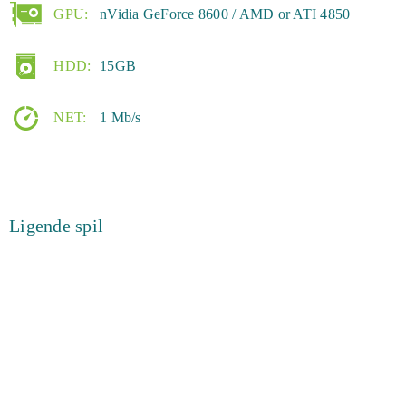
GPU:
nVidia GeForce 8600 / AMD or ATI 4850
HDD:
15GB
NET:
1 Mb/s
Ligende spil