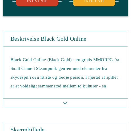
INDSEND
INDSEND
Beskrivelse Black Gold Online
Black Gold Online (Black Gold) - en gratis MMORPG fra
Snail Game i Steampunk genren med elementer fra
skydespil i den første og tredje person. I hjertet af spillet
er et voldeligt sammenstød mellem to kulturer - en
fantasy magisk race og en neo-viktoriansk steampunk
civilisation. Lyder det fascinerende? Læs videre ... for
dette spil præsenterer også en blanding af originale game-
play elementer.
Skærmbillede