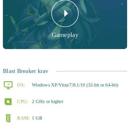
liv før det gamle onde blev frigjort. Er du klar til at tage
Blasters og redde planeten Xylon? Hvis ja, hvorfor ikke
spille Blast Breaker i dag, brug dine strategiske
Gameplay
færdigheder og lær en række nye færdigheder?
Blast Breaker krav
OS:
Windows XP/Vista/7/8.1/10 (32-bit or 64-bit)
CPU:
2 GHz or higher
RAM:
1 GB