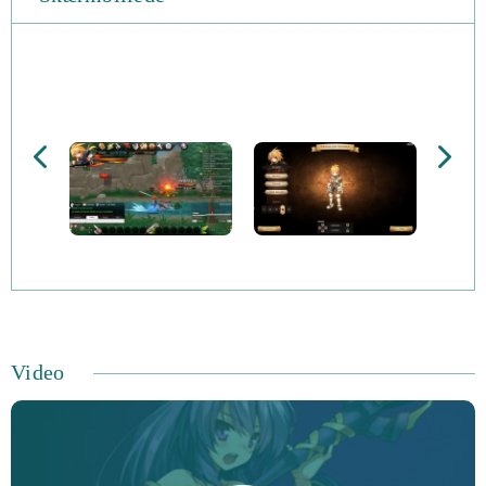
Karaktererne selv er Scout Elona, ​​Witch Stella og
Swordsman Alan. Hvilken du vælger, kan afhænge af din
favoriserede spillestil. Spillere kan frit udforske spillets
verden og påtage sig ødelæggende, uhyggelige monstre,
som føres ud i verden. Du kan også indsamle en lang
række færdigheder og bruge dem strategisk, før du viser
dit ultimative skridt for at vinde sejr.
I Blast Breaker er målene, hvor spillerne kan bestemme,
hvad deres karakter gør næste gang. Dette kunne betyde
Video
at kæmpe i et frihedsområde med de respekterende
monstre eller påbegynde missioner, der involverer
kampe. Planeten Xylon er en del af Irilspiral-universet,
og væsnerne kendt som Khala førte engang et fredeligt