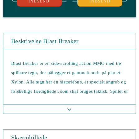
INDSEND
INDSEND
Beskrivelse Blast Breaker
Blast Breaker er en side-scrolling action MMO med tre
spilbare tegn, der pålægger et gammelt onde på planet
Xylon. Alle tegn har en historiebue, et specielt angreb og
forskellige færdigheder, som skal bruges taktisk. Spillet er
udgivet af UNext Plus og blev udgivet i 2016.
karaktererne frigør det onde ved et uheld efter at de er
kommet ind i en gammel ruin. Herefter skal de rejse over
hele verden for at dræbe Blasters for at forhindre
Skærmbillede
fuldstændig ødelæggelse. Der er flere opgaver og mål.