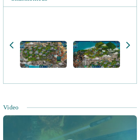
sammen med dig, og spillet åbner op for flere og flere
muligheder hen ad vejen. Islandoom er passende for både
nye og erfarne spillere.
Saml og byg - Saml ressoucer og brug dem med fornuft.
Du kan opgradere dine bygninger, udvide dit militær og
styrke dit forsvar. En balance i økonomien er vigtigt for
at sejre.
Opdag og level op - Din helt sejler rundt på alle havene,
og får erfaring fra kampe. Hans evner øges, og hans skib
Video
kan blive et omsejlende fort. Send ham til sejren!
Fjender og alliancer - I senere stadier af spillet får du
mulighed for at skabe og deltage i alliancer med andre