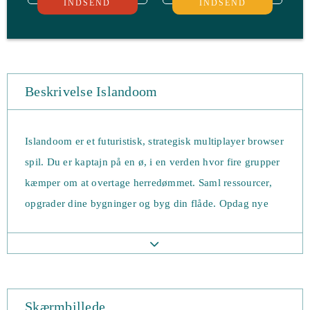
INDSEND
INDSEND
Beskrivelse Islandoom
Islandoom er et futuristisk, strategisk multiplayer browser
spil. Du er kaptajn på en ø, i en verden hvor fire grupper
kæmper om at overtage herredømmet. Saml ressourcer,
opgrader dine bygninger og byg din flåde. Opdag nye
øer som er beboet af pirater, send dine skibe på farlige
missioner og kom tilbage med plyndringer, som alle dine
venner kan være misundelige over. Skab alliancer med
andre spillere, og overtag dine fjenders øer, således at du
Skærmbillede
kan opbygge det største imperium. Din helt vokser