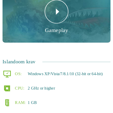
spillere, handle med ressourcer og udføre militære
aktioner sammen. Husk altid at sikre dine forsvar, da
fjenden altid holder øjnene åbne efter din største
Gameplay
svaghed.
Islandoom krav
OS:
Windows XP/Vista/7/8.1/10 (32-bit or 64-bit)
CPU:
2 GHz or higher
RAM:
1 GB