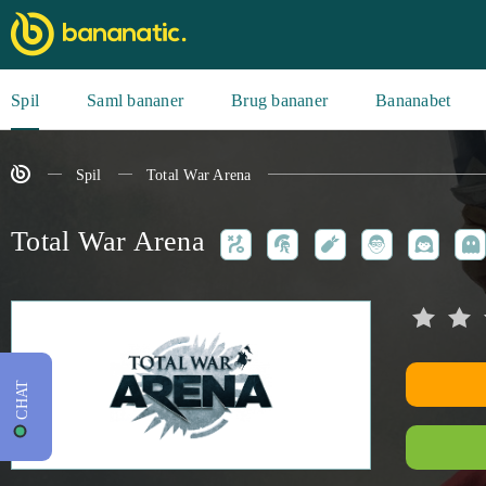
Spil
Saml bananer
Brug bananer
Bananabet
Spil
Total War Arena
Total War Arena
CHAT