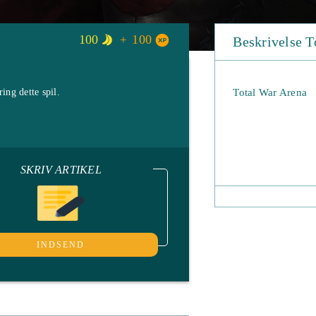
100
100
Beskrivelse T
ng dette spil.
Total War Arena
SKRIV ARTIKEL
INDSEND