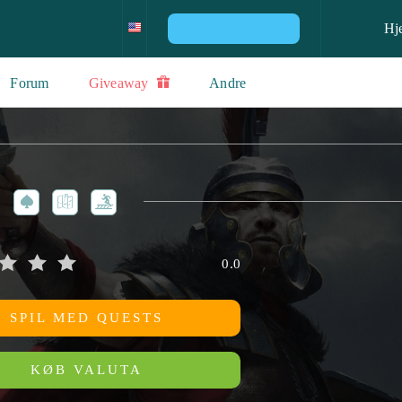
Hj
VIND EN PS4-KONSOL
Forum
Giveaway
Andre
0.0
SPIL MED QUESTS
KØB VALUTA