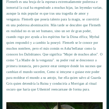
Flemeth es una bruja de la espesura extremadamente poderosa e
inmortal la cual ha engendrado a muchas hijas, las leyendas varían,
aunque la más popular es que tras una tragedia de amor y
venganza. Flemeth que poseía talento para la magia, se convirtió
en una poderosa abominación. Más tarde se descubre que Flemeth
en realidad no es un ser humano, sino un ser de gran poder,
cuando rogo por ayuda a los espíritus fue la Diosa elfica; Mythal
quien respondió y a cambio la poseyó. Flemeth se le conoce por
muchos nombres, pero el más común es Asha'bellanar como la
conocen los Dalishianos. Que significa “Mujer de muchos años”. O
como “La Madre de la venganza”. su poder real se desconoce a
primera instancia, pero parece estar siempre donde los sucesos que
cambian el mundo suceden, Como si intuyese o guiase este poder
para moldear el mundo a su antojo, fue ella quien salvo al Guarda
Gris quien detendría la Ruina y conduciría a Morrigan al ritual
oscuro que haría que Uthemiel reencarnase de forma pura.