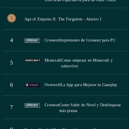
Age of Empires II: The Forgotten - Alarico I
4
Crossout
Impresiones de Crossout para PC
Minecraft
Como empezar en Minecraft y
5
sobrevivir
6
Overwolf
La App para Mejorar tu Gamplay
Crossout
Como Subir de Nivel y Desbloquear
7
más piezas