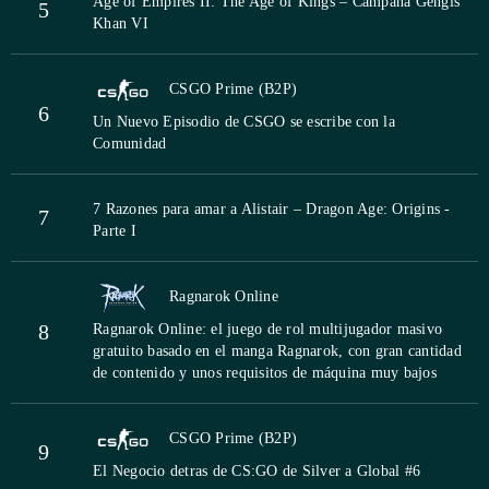
Age of Empires II: The Age of Kings – Campaña Gengis
5
Khan VI
CSGO Prime (B2P)
6
Un Nuevo Episodio de CSGO se escribe con la
Comunidad
7 Razones para amar a Alistair – Dragon Age: Origins -
7
Parte I
Ragnarok Online
8
Ragnarok Online: el juego de rol multijugador masivo
gratuito basado en el manga Ragnarok, con gran cantidad
de contenido y unos requisitos de máquina muy bajos
CSGO Prime (B2P)
9
El Negocio detras de CS:GO de Silver a Global #6