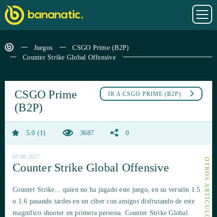
Juegos
CSGO Prime (B2P)
Counter Strike Global Offensive
CSGO Prime
IR A
CSGO PRIME (B2P)
(B2P)
5.0
1
3687
0
05.08.2017
Counter Strike Global Offensive
Counter Strike... quien no ha jugado este juego, en su versión 1.5
o 1.6 pasando tardes en un ciber con amigos disfrutando de este
magnifico shooter en primera persona. Counter Strike Global