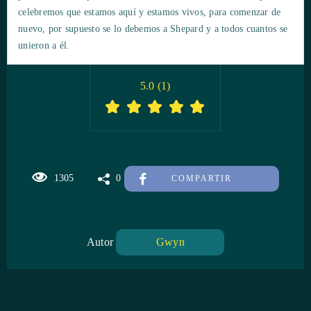
celebremos que estamos aquí y estamos vivos, para comenzar de
nuevo, por supuesto se lo debemos a Shepard y a todos cuantos se
unieron a él.
5.0
(
1
)
1305
0
COMPARTIR
Autor
Gwyn