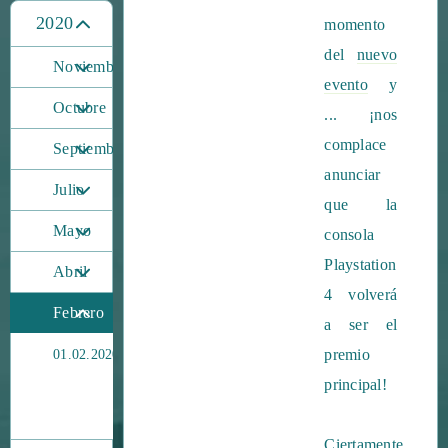
2020
momento
del
nuevo
Noviembre
evento
y
Octubre
... ¡nos
complace
Septiembre
anunciar
Julio
que la
Mayo
consola
Playstation
Abril
4 volverá
Febrero
a ser el
¡Febrero
premio
01.02.2020
está
principal!
lleno
de
premios!
Ciertamente,