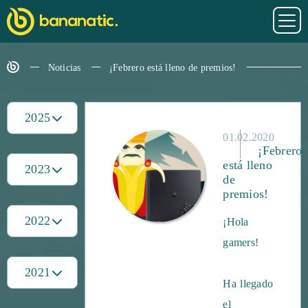
Noticias
¡Febrero está lleno de premios!
2025
01.02.2020
¡Febrero
está lleno
2023
de
premios!
2022
¡Hola
gamers!
2021
Ha llegado
el