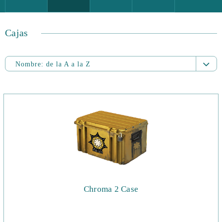
Cajas
Nombre:
de la A a la Z
Nombre:
de la A a la Z
Nombre:
de la Z a la A
Precio:
del mayor
Precio:
del menor
Fecha añadido:
del más nuevo
Fecha añadido:
del más antiguo
Chroma 2 Case