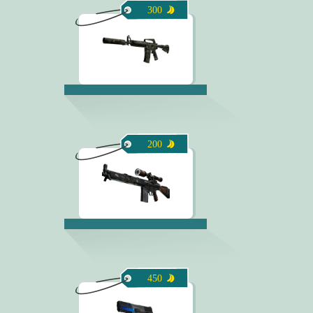
300
200
450