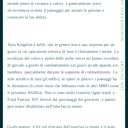
ALTRI ARTICOLI SU AURA KINGDOM
mondo pieno di creature e cattivi, e generalmente avere
un'avventura in tutto il paesaggio per aiutare le persone e
conoscere le tue abilità.
Aura Kingdom è bello, che in genere non è una sorpresa per un
gioco la cui ispirazione artistica di base è chiaramente l'anime. La
tavolozza dei colori e molte delle scelte visive mi hanno ricordato
ARTICOLI HOT
di giocare a giochi di combattimento nel gioco arcade quando ero
bambino, specialmente durante le sequenze di combattimento. Lo
stile artistico di tutti gli edifici, le opere in pietra e i paesaggi ha
le sfumature di colori tenui che abbiamo visto in altri MMO come
il prossimo WildStar. Non ci sono molti contorni rigidi simili a
Final Fantasy XIV diversi dai personaggi dei giocatori, e questo
può essere disabilitato nell'interfaccia utente.
Graficamente, il bit più distratto dell'interfaccia utente è il testo