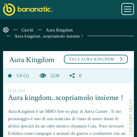
Giochi
Aura Kingdom
Aura kingdom..scopriamolo insieme !
Aura Kingdom
VAI A
AURA KINGDOM
5.0
1
2228
0
18.01.2018
Aura kingdom..scopriamolo insieme !
Aura Kingdom è un MMO free-to-play di Aeria Games . Il tuo
personaggio è uno di una manciata di classi di esseri dotati di
abilità speciali da un cubo mistico chiamato Gaia. Puoi invocare
Eidolon come compagni e animali da guerra e combattere con un