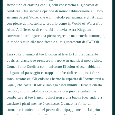
stesso tipo di crafting che i giochi consentono ai giocatori di
condurre. Una seconda opzione di minor fabbricazione è il loro
sistema Secret Stone, che è un metodo per incantare gli attrezzi
con pietre da incastonare, proprio come in World of Warcraft o
Aion. A differenza di entrambi, tuttavia, Aura Kingdom ti
consente di scollegare una pietra segreta e mantenerla comunque,
in modo simile alle modifiche e ai miglioramenti di SWTOR.
Una volta ottenuto il tuo Eidolon al livello 10, praticamente
qualsiasi classe può prendere il vapore su qualsiasi mob vicino.
Come il mio Duelista con l'unicorno Eidolon Alessa, abbiamo
dilagato sul paesaggio e strappato le bestioline e i pirati che si
sono intromessi. Gli eidolons hanno la capacità di "connettersi a
Gaia", che costa 10 MP e impiega dieci minuti. Durante questo
periodo, il tuo Eidolon è occupato e non può né parlarti né
combattere al tuo fianco, quindi non è una buona idea andare a
cacciare i pirati mentre è connesso. Quando ha finito di
connetterti, ottieni un bel pezzo di equipaggiamento. La prima