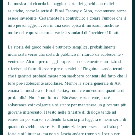
La musica mi ricorda la maggior parte dei giochi con radici
asiatiche, come la serie di Final Fantasy o Aion, avventurosa senza
essere invadente. Certamente ha contribuito a creare l'umore che il
mio personaggio aveva in una serie epica di missioni, anche se
molte delle quest erano la varietà standard di "uccidere 10 ratti".
La storia del gioco reale è piuttosto semplice, probabilmente
indirizzata verso una sorta di pubblico in ritardo da adolescente /
ventenne. Alcuni personaggi imprecano dolcemente e un tizio si
riferisce al fatto di essere preso a calci nell'inguine usando termini
che i genitori probabilmente non sarebbero contenti del fatto che il
loro pre-adolescente ascoltasse. Mentre la storia generale di AK
emana l'atmosfera di Final Fantasy, non c'è un'enorme quantità di
profondità. Non è un titolo di BioWare, certamente, ma è
abbastanza coinvolgente a sé stante per mantenere un giocatore più
giovane interessato. Il testo nelle finestre di dialogo tende ad
essere un po 'scarso, rendendo la storia più leggera e meno seria di
quanto dovrebbe essere. Ha il potenziale per essere una fiaba più
forte e più intensa, ma non si lascia andare troppo sul serio per