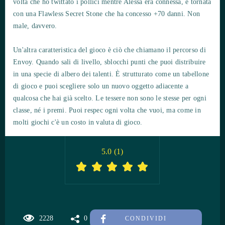
volta che ho twittato i pollici mentre Alessa era connessa, è tornata
con una Flawless Secret Stone che ha concesso +70 danni. Non
male, davvero.
Un'altra caratteristica del gioco è ciò che chiamano il percorso di
Envoy. Quando sali di livello, sblocchi punti che puoi distribuire
in una specie di albero dei talenti. È strutturato come un tabellone
di gioco e puoi scegliere solo un nuovo oggetto adiacente a
qualcosa che hai già scelto. Le tessere non sono le stesse per ogni
classe, né i premi. Puoi respec ogni volta che vuoi, ma come in
molti giochi c'è un costo in valuta di gioco.
5.0
(
1
)
2228
0
CONDIVIDI