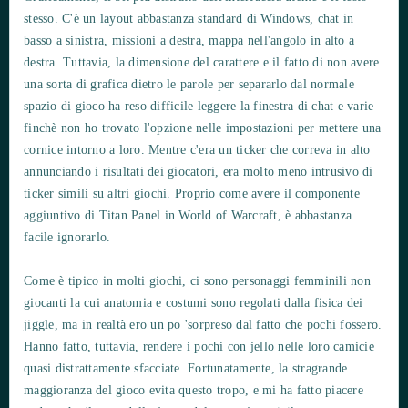
stesso. C'è un layout abbastanza standard di Windows, chat in
basso a sinistra, missioni a destra, mappa nell'angolo in alto a
destra. Tuttavia, la dimensione del carattere e il fatto di non avere
una sorta di grafica dietro le parole per separarlo dal normale
spazio di gioco ha reso difficile leggere la finestra di chat e varie
finchè non ho trovato l'opzione nelle impostazioni per mettere una
cornice intorno a loro. Mentre c'era un ticker che correva in alto
annunciando i risultati dei giocatori, era molto meno intrusivo di
ticker simili su altri giochi. Proprio come avere il componente
aggiuntivo di Titan Panel in World of Warcraft, è abbastanza
facile ignorarlo.
Come è tipico in molti giochi, ci sono personaggi femminili non
giocanti la cui anatomia e costumi sono regolati dalla fisica dei
jiggle, ma in realtà ero un po 'sorpreso dal fatto che pochi fossero.
Hanno fatto, tuttavia, rendere i pochi con jello nelle loro camicie
quasi distrattamente sfacciate. Fortunatamente, la stragrande
maggioranza del gioco evita questo tropo, e mi ha fatto piacere