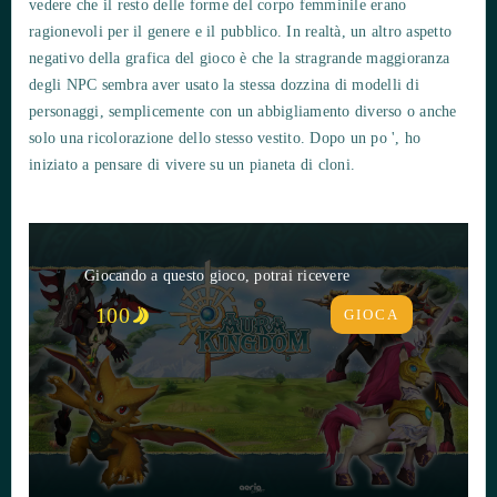
vedere che il resto delle forme del corpo femminile erano
ragionevoli per il genere e il pubblico. In realtà, un altro aspetto
negativo della grafica del gioco è che la stragrande maggioranza
degli NPC sembra aver usato la stessa dozzina di modelli di
personaggi, semplicemente con un abbigliamento diverso o anche
solo una ricolorazione dello stesso vestito. Dopo un po ', ho
iniziato a pensare di vivere su un pianeta di cloni.
Giocando a questo gioco, potrai ricevere
100
GIOCA