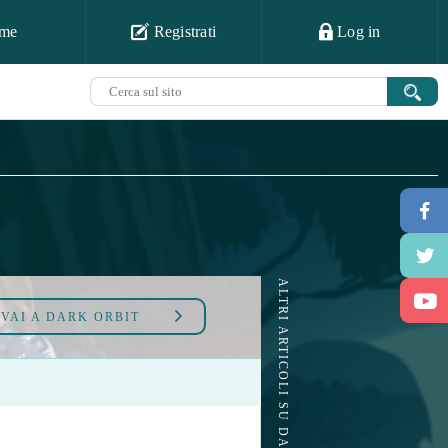
me
Registrati
Log in
ALTRI ARTICOLI SU DARK ORBIT
VAI A
DARK ORBIT