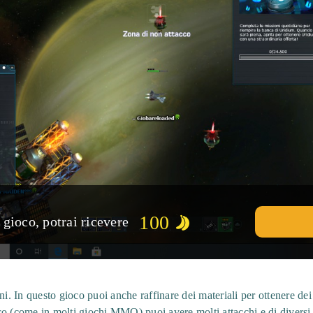
100
gioco, potrai ricevere
ni. In questo gioco puoi anche raffinare dei materiali per ottenere dei
o (come in molti giochi MMO) puoi avere molti attacchi e di diversi 