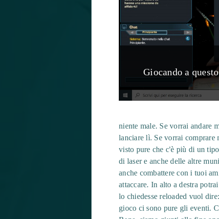
Giocando a questo 
niente male. Se vorrai andare m
lanciare lì. Se vorrai comprare 
visto pure che c'è più di un tipo 
di laser e anche delle altre muni
anche combattere con i tuoi ami
attaccare. In alto a destra potra
lo chiedesse reloaded vuol dire
gioco ci sono pure gli eventi. 