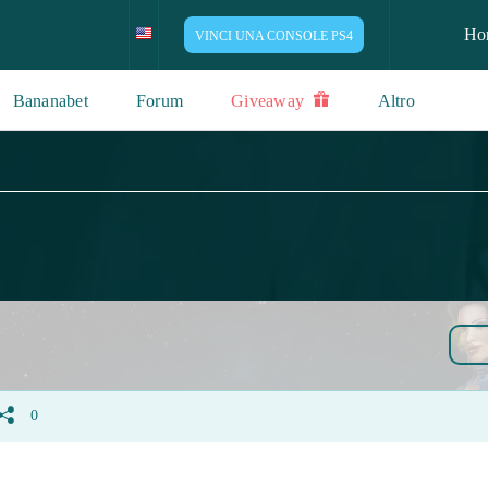
Ho
VINCI UNA CONSOLE PS4
Bananabet
Forum
Giveaway
Altro
0