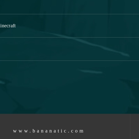
inecraft
www.bananatic.com