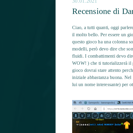
30.01.2021
Recensione di Da
Ciao, a tutti quanti, oggi par
il molto bello. Per essere un gi
questo gioco ha una colonna so
modelli, però devo dire che son
fluidi. I combattimenti devo di
WOW! ) che ti tutorializzerà il
gioco dovrai stare attento perc
iniziale abbastanza buona. Nel 
lui un nome interessante) per ot