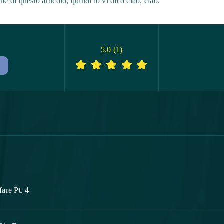
he di questo articolo, quindi io vi dico ciao, ciao.
5.0
(
1
)
are Pt. 4