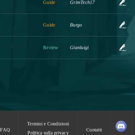
Guide
GrimTech17
Guide
Burgo
Review
Gianluigi
Termini e Condizioni
FAQ
Contatti
Politica sulla privacy