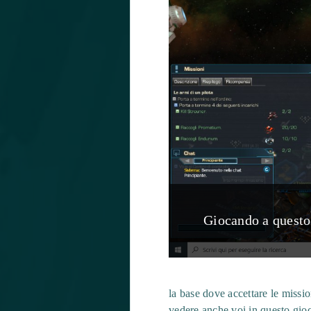
Giocando a questo 
la base dove accettare le missio
vedere anche voi in questo gioc