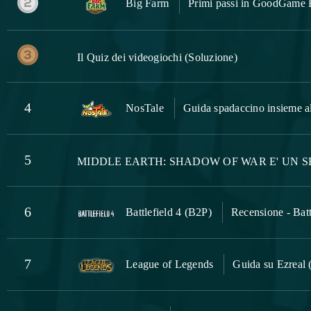
Big Farm
Primi passi in GoodGame 
Il Quiz dei videogiochi (Soluzione)
4
NosTale
Guida spadaccino insieme al
5
MIDDLE EARTH: SHADOW OF WAR E' UN S
6
Battlefield 4 (B2P)
Recensione - Batt
7
League of Legends
Guida su Ezreal