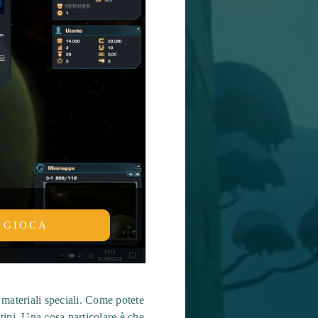
GIOCA
 materiali speciali. Come potete
tipi. Una cosa particolare è che