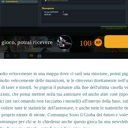
100
gioco, potrai ricevere
olto velocemente in una mappa dove ci sarà una missione, potrai pigia
molto velocemente delle munizioni, te le ritroverai direttamente nell'
di laser e missili. Se pigerai il pulsante alla fine dell'ultima casella ve
zioni, che potrai mettere nella tua astronave ed anche altre cose (tipo 
ci (mi raccomando non facciamo i monelli) all'interno della base, ist
i vedere tutte le statistiche dell'astronave, e anche tutte le statistiche
: proprio niente di niente. Comunque Sono il Gioba del futuro e vole
Comunque per chi se lo chiedesse anche questo gioca ha una newsletter,