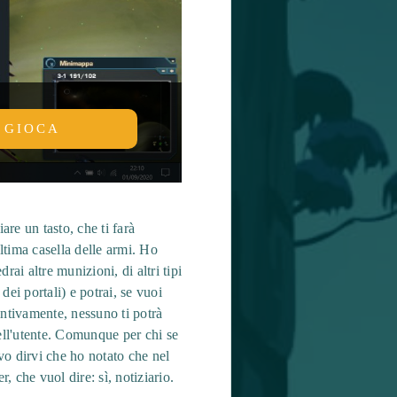
GIOCA
re un tasto, che ti farà
ultima casella delle armi. Ho
drai altre munizioni, di altri tipi
dei portali) e potrai, se vuoi
intivamente, nessuno ti potrà
 dell'utente. Comunque per chi se
vo dirvi che ho notato che nel
 che vuol dire: sì, notiziario.