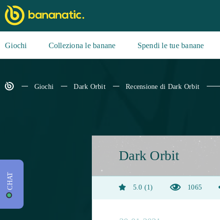
Giochi
Colleziona le banane
Spendi le tue banane
Giochi
Dark Orbit
Recensione di Dark Orbit
Dark Orbit
CHAT
5.0
1
1065