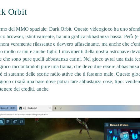
rk Orbit
leremo del MMO spaziale: Dark Orbit. Questo videogioco ha uno sfondo
oco browser, istintivamente, ha una grafica abbastanza bassa. Però (e 
nora veramente rilassante e davvero affascinante, ma anche che c'ent
o molto carini e anche fighi. I movimenti della nostra astronave dev
re che sono pure quelli abbastanza carini. Nel gioco avrai una tizia
 gioco raccontandoti pure una trama, che devo dire essere abbastanza
hé ci saranno delle scorie radio attive che ti faranno male. Questo gi
gioco ci sarà una base dove potrai fare abbastanza cose, tipo: vender
tenere dei crediti, anche