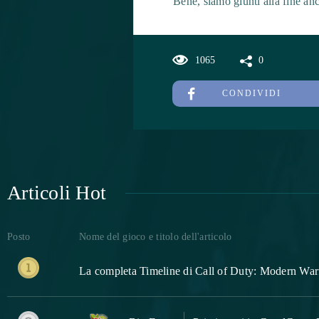
Bene, siamo giunti alla fine anc
1065
0
CONDIVIDI
Articoli Hot
Posto
Nome del gioco e titolo dell'articolo
La completa Timeline di Call of Duty: Modern Warf