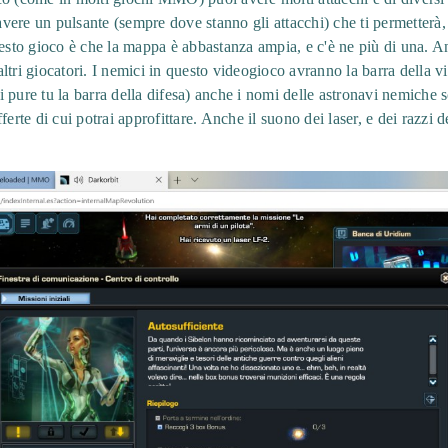
 avere un pulsante (sempre dove stanno gli attacchi) che ti permetterà, 
questo gioco è che la mappa è abbastanza ampia, e c'è ne più di una
 altri giocatori. I nemici in questo videogioco avranno la barra della vit
rai pure tu la barra della difesa) anche i nomi delle astronavi nemiche 
ferte di cui potrai approfittare. Anche il suono dei laser, e dei razzi 