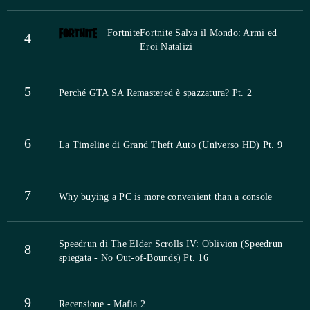
Fortnite
Fortnite Salva il Mondo: Armi ed
4
Eroi Natalizi
5
Perché GTA SA Remastered è spazzatura? Pt. 2
6
La Timeline di Grand Theft Auto (Universo HD) Pt. 9
7
Why buying a PC is more convenient than a console
Speedrun di The Elder Scrolls IV: Oblivion (Speedrun
8
spiegata - No Out-of-Bounds) Pt. 16
9
Recensione - Mafia 2