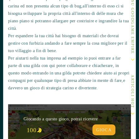
ALTRI ARTICOLI SU GOODGAME EMPIRE
carina ed non presenta alcun tipo di bug,all'interno di esso ci si
bisogna sviluppare la propria città all'interno di delle mura che
piano piano si potranno allargare per costriuire e ingrandire la tua
città.
Per espandere la tua città hai bisogno di materiali che dovrai
gestire con furbizia andando a fare sempre la cosa migliore per il
tuo villaggio a fin di bene.
Per aiutarti nella tua impresa ad esempio io puoi entrare a far
parte di una gilda con qui poter collaborare e chiacherare, in
questo modo entrando in una gilda potrete chiedere aiuto ai propri
ARTICOLI HOT
compagni per qualunque tipo di presa abbiate in mente di fare,e
davvero un gioco di strategia carino e divertente.
Giocando a questo gioco, potrai ricevere
100
GIOCA