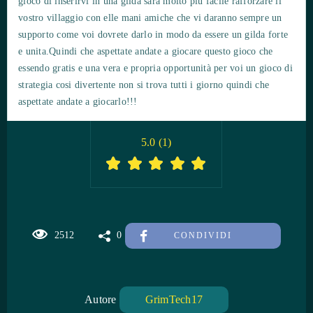
gioco di inserirvi in una gilda sarà molto più facile rafforzare il
vostro villaggio con elle mani amiche che vi daranno sempre un
supporto come voi dovrete darlo in modo da essere un gilda forte
e unita.Quindi che aspettate andate a giocare questo gioco che
essendo gratis e una vera e propria opportunità per voi un gioco di
strategia cosi divertente non si trova tutti i giorno quindi che
aspettate andate a giocarlo!!!
5.0
(
1
)
2512
0
CONDIVIDI
Autore
GrimTech17