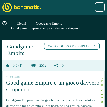
Giochi
Goodgame Empire
Good game Empire e un gioco davvero strupendo
Goodgame
VAI A
GOODGAME EMPIRE
Empire
5.0
1
2512
0
25.03.2018
Good game Empire e un gioco davvero
strupendo
Goodgame Empire uno dei giochi che da quando ho acceduto a
questo sito mi ha colpito di più,possiede una grafica davvero