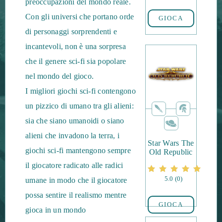
preoccupazioni del mondo reale.
Con gli universi che portano orde
GIOCA
di personaggi sorprendenti e
incantevoli, non è una sorpresa
che il genere sci-fi sia popolare
nel mondo del gioco.
I migliori giochi sci-fi contengono
un pizzico di umano tra gli alieni:
sia che siano umanoidi o siano
alieni che invadono la terra, i
Star Wars The
giochi sci-fi mantengono sempre
Old Republic
il giocatore radicato alle radici
5.0
(0)
umane in modo che il giocatore
possa sentire il realismo mentre
GIOCA
gioca in un mondo