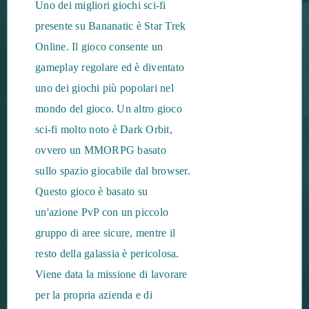
Uno dei migliori giochi sci-fi
presente su Bananatic è Star Trek
Online. Il gioco consente un
gameplay regolare ed è diventato
uno dei giochi più popolari nel
mondo del gioco. Un altro gioco
sci-fi molto noto è Dark Orbit,
ovvero un MMORPG basato
sullo spazio giocabile dal browser.
Questo gioco è basato su
un'azione PvP con un piccolo
gruppo di aree sicure, mentre il
resto della galassia è pericolosa.
Viene data la missione di lavorare
per la propria azienda e di