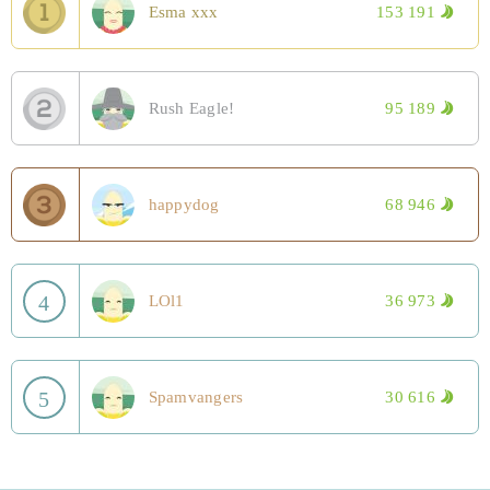
Esma xxx
153 191
Rush Eagle!
95 189
happydog
68 946
4
LOl1
36 973
5
Spamvangers
30 616