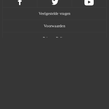
Veelgestelde vragen
Voorwaarden
Privacy Policy
Contact
www.bananatic.com
Trustpilot
© Copyright 2015