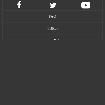
FAQ
Villkor
Privacy Policy
Kontakt
www.bananatic.com
Trustpilot
© Copyright 2015