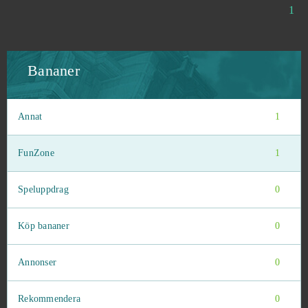
1
Bananer
Annat
1
FunZone
1
Speluppdrag
0
Köp bananer
0
Annonser
0
Rekommendera
0