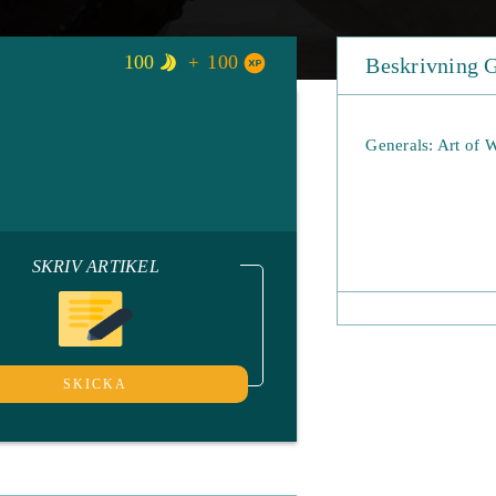
100
100
Beskrivning G
Generals: Art of 
SKRIV ARTIKEL
SKICKA