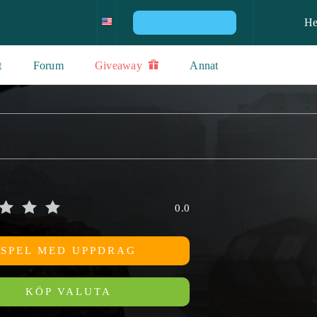
H
VINN EN PS4 KONSOL
t
Forum
Giveaway
Annat
0.0
SPEL MED UPPDRAG
KÖP VALUTA