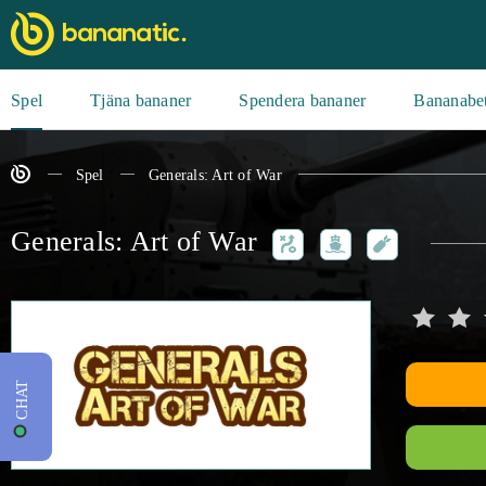
Spel
Tjäna bananer
Spendera bananer
Bananabe
Spel
Generals: Art of War
Generals: Art of War
CHAT