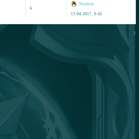
Noxtrus
6
13.04.2017, 0:45
1