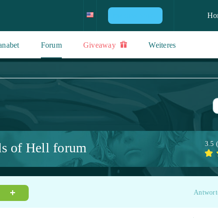
Ho
PS4 GEWINNEN!
anabet
Forum
Giveaway
Weiteres
s of Hell forum
3.5
Antwort