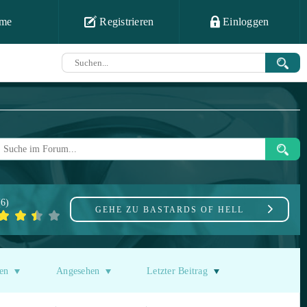
me
Registrieren
Einloggen
(
6
)
GEHE ZU
BASTARDS OF HELL
en
Angesehen
Letzter Beitrag