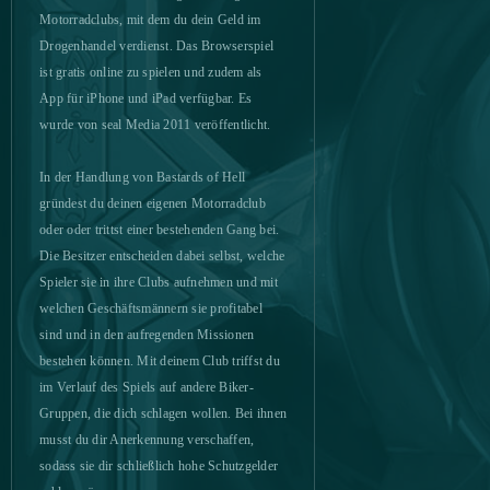
Eternal Fury
1
Motorradclubs, mit dem du dein Geld im
Drogenhandel verdienst. Das Browserspiel
Fap CEO
1
ist gratis online zu spielen und zudem als
App für iPhone und iPad verfügbar. Es
Fap Titans
1
wurde von seal Media 2011 veröffentlicht.
Farmerama
1
In der Handlung von Bastards of Hell
gründest du deinen eigenen Motorradclub
oder oder trittst einer bestehenden Gang bei.
Footballcup
1
Die Besitzer entscheiden dabei selbst, welche
Spieler sie in ihre Clubs aufnehmen und mit
Fortnite
1
welchen Geschäftsmännern sie profitabel
sind und in den aufregenden Missionen
Garry's Mod (B2P)
1
bestehen können. Mit deinem Club triffst du
im Verlauf des Spiels auf andere Biker-
Generals: Art of War
1
Gruppen, die dich schlagen wollen. Bei ihnen
musst du dir Anerkennung verschaffen,
Gods Origin Online
1
sodass sie dir schließlich hohe Schutzgelder