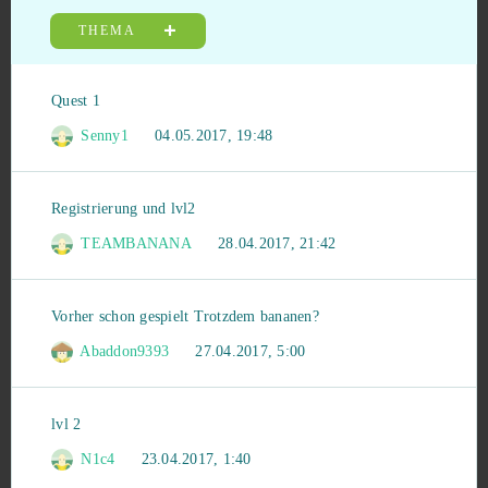
Aura Kingdom
6
THEMA
Bleach Online
6
Quest 1
Cloud Pirates B2P
6
Senny1
04.05.2017, 19:48
Crossfire
6
Registrierung und lvl2
TEAMBANANA
28.04.2017, 21:42
Crossout
6
Drachenblut 2
6
Vorher schon gespielt Trotzdem bananen?
Abaddon9393
27.04.2017, 5:00
Skyforge
6
TERA Online
6
lvl 2
N1c4
23.04.2017, 1:40
Travian: Kingdoms
6