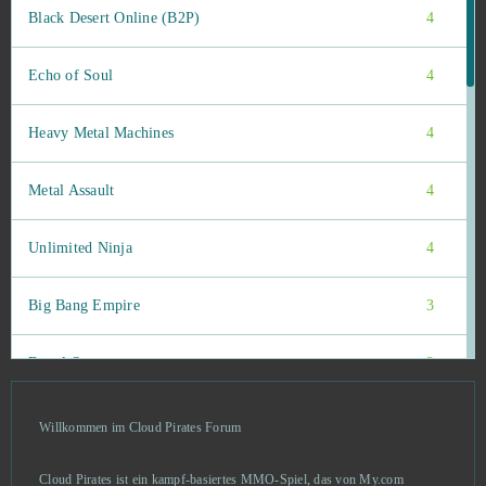
Black Desert Online (B2P)
4
Echo of Soul
4
Heavy Metal Machines
4
Metal Assault
4
Unlimited Ninja
4
Big Bang Empire
3
Brawl Stars
3
Cosmic League
3
Willkommen im Cloud Pirates Forum
Fiesta Online
3
Cloud Pirates ist ein kampf-basiertes MMO-Spiel, das von My.com