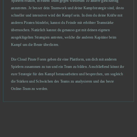
Spielern erlaubt, in einem Team gegen wiederum 10 andere gleichzeitig
Undermaster
3
anzutreten. Je besser dein Teamwork und deine Kampfstrategie sind, desto
schneller und intensiver wird der Kampf sein. In dem du deine Kräfte mit
anderen Piraten bündelst, kannst du Feinde mit erhöhter Teamstärke
Xhunter
3
überraschen. Natürlich kannst du genauso gut mit deinen eigenen
ausgeklügelten Strategien antreten, welche die anderen Kapitäne beim
Crowfall (B2P)
2
Kampf um die Beute überlisten.
Cunt Wars Adult
2
Die Cloud Pirate Foren geben dir eine Plattform, um dich mit anderen
Spielern zusammen zu tun und ein Team zu bilden. Anschließend könnt ihr
Delta Wars
2
eure Strategie für den Kampf herausarbeiten und besprechen, um sogleich
die Stärken und Schwächen des Teams zu analysieren und das beste
Divine Storm
2
Online-Team zu werden.
Dofus
2
Emporea: Realms of war and magic
2
Harem Heroes
2