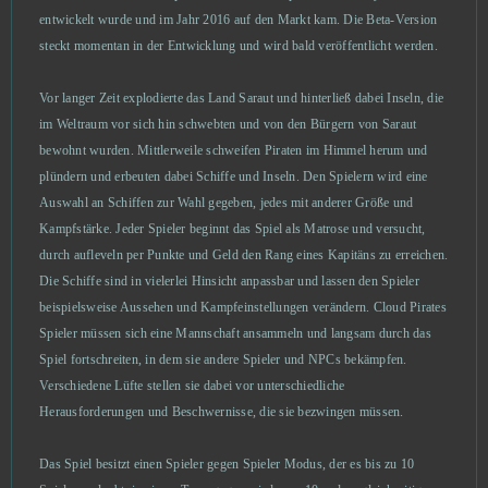
entwickelt wurde und im Jahr 2016 auf den Markt kam. Die Beta-Version
steckt momentan in der Entwicklung und wird bald veröffentlicht werden.
Grepolis
3
Vor langer Zeit explodierte das Land Saraut und hinterließ dabei Inseln, die
League of Angels 2
3
im Weltraum vor sich hin schwebten und von den Bürgern von Saraut
bewohnt wurden. Mittlerweile schweifen Piraten im Himmel herum und
League of Angels 3
3
plündern und erbeuten dabei Schiffe und Inseln. Den Spielern wird eine
Auswahl an Schiffen zur Wahl gegeben, jedes mit anderer Größe und
Legend of Junior
3
Kampfstärke. Jeder Spieler beginnt das Spiel als Matrose und versucht,
durch aufleveln per Punkte und Geld den Rang eines Kapitäns zu erreichen.
My Free Farm 2
3
Die Schiffe sind in vielerlei Hinsicht anpassbar und lassen den Spieler
beispielsweise Aussehen und Kampfeinstellungen verändern. Cloud Pirates
Spieler müssen sich eine Mannschaft ansammeln und langsam durch das
Rise of Angels
3
Spiel fortschreiten, in dem sie andere Spieler und NPCs bekämpfen.
Verschiedene Lüfte stellen sie dabei vor unterschiedliche
Rocket League (B2P)
3
Herausforderungen und Beschwernisse, die sie bezwingen müssen.
Tennis Mania
3
Das Spiel besitzt einen Spieler gegen Spieler Modus, der es bis zu 10