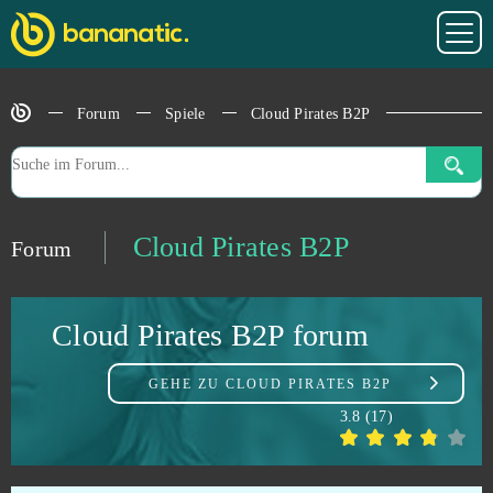
Affected Zone Tactics
7
Age of Musketeers
7
Forum
Spiele
Cloud Pirates B2P
Final Fantasy XIV
7
Flower Knight Girl
7
Cloud Pirates B2P
Forum
Game of Thrones
7
Cloud Pirates B2P forum
Royal Quest
7
GEHE ZU
CLOUD PIRATES B2P
ArcheAge
6
3.8
(
17
)
Armored Warfare
6