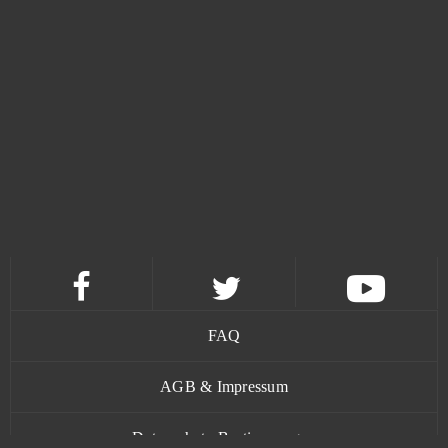
Magic The Gathering Arena
2
Mars Tomorrow
2
Monstersmash
2
My Sunny Resort
2
Omega Zodiac
2
OnePiece 2 - Pirate King
2
FAQ
Paladins
2
AGB & Impressum
Pocket Waifu
2
Datenschutz-Bestimmungen