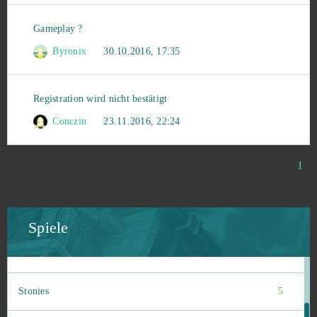
Gameplay ?
Atlas Reactor (B2P)
5
Byronix
30.10.2016, 17:35
Big Bait
5
Registration wird nicht bestätigt
Crush Crush
5
Conczin
23.11.2016, 22:24
Cuisine Royale
5
1
Gardenscapes
5
Grand Prix Racing Online
5
Spiele
Revelation Online
5
Stonies
5