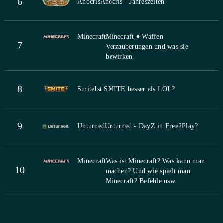
6
Anocris
Anocris - Jahreszeiten
Minecraft
Minecraft ♦ Waffen
7
Verzauberungen und was sie
bewirken
8
Smite
Ist SMITE besser als LOL?
9
Unturned
Unturned - DayZ in Free2Play?
Minecraft
Was ist Minecraft? Was kann man
10
machen? Und wie spielt man
Minecraft? Befehle usw.