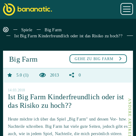
Spiele
Big Farm
Ist Big Farm Kinderfreundlich oder ist das Risiko zu hoch??
Big Farm
GEHE ZU
BIG FARM
5.0
1
2013
0
14.03.2018
Ist Big Farm Kinderfreundlich oder ist
ANDERE ARTIKEL VON BIG FARM
das Risiko zu hoch??
Heute möchte ich über das Spiel „Big Farm“ und dessen Vor- bzw.
Nachteile schreiben. Big Farm hat viele gute Seiten, jedoch gibt es
auch, wie in jedem Spiel, Nachteile, die mich persönlich stören.