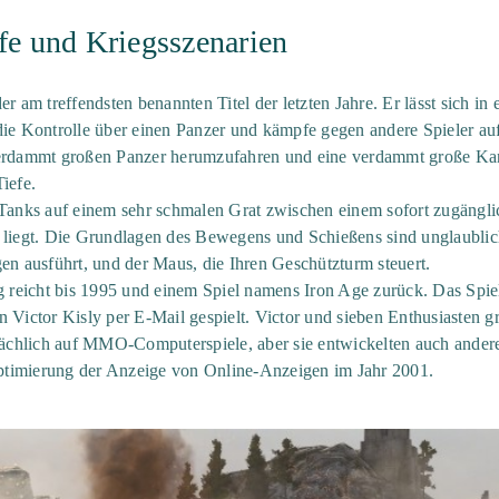
e und Kriegsszenarien
er am treffendsten benannten Titel der letzten Jahre. Er lässt sich in
 Kontrolle über einen Panzer und kämpfe gegen andere Spieler auf 
verdammt großen Panzer herumzufahren und eine verdammt große Kan
iefe.
 Tanks auf einem sehr schmalen Grat zwischen einem sofort zugängl
 liegt. Die Grundlagen des Bewegens und Schießens sind unglaublich
gen ausführt, und der Maus, die Ihren Geschützturm steuert.
 reicht bis 1995 und einem Spiel namens Iron Age zurück. Das Spi
n Victor Kisly per E-Mail gespielt. Victor und sieben Enthusiasten
tsächlich auf MMO-Computerspiele, aber sie entwickelten auch ande
ptimierung der Anzeige von Online-Anzeigen im Jahr 2001.