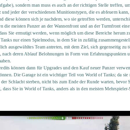
Aufgabe), sondern man muss es auch an der richtigen Stelle treffen, 
z und jeder der verschiedenen Munitionstypen, die es abfeuern kann, 
 diese können sich je nachdem, wo sie getroffen werden, unterschie
en die meisten Panzer an der Wannenfront und an der Turmfront eine
dass Sie ermutigt werden, wenn möglich um diese Bereiche herum zu
 Tanks nur einen Spielmodus, in dem Sie in zufällig zusammengestel
lich ausgewähltes Team antreten, mit dem Ziel, sich gegenseitig zu 
en, nach deren Ablauf Belohnungen in Form von Erfahrungspunkten u
haben.
edits können dann für Upgrades und den Kauf neuer Panzer verwend
önnen. Die Garage ist ein wichtiger Teil von World of Tanks; da sie
 der Schlacht sterben, nicht bis zum Ende der Runde warten, bevor 
 dass Sie in World of Tanks, anders als in den meisten Mehrspieler-