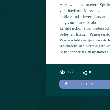
Auch wenn es nur einen Spielmo
verschiedenen Klassen von gepa
mittlere und schwere Panzer - l
langsame, starke Moloche.
Es gibt jedoch zwei weitere Kla
Selbstfahrlafetten. Panzerzerst
Panzerschild riesige vorwärts 
Reichweite und Verteidigern v
Seitenpanzerung ausgestattet si
1308
0
TEILEN