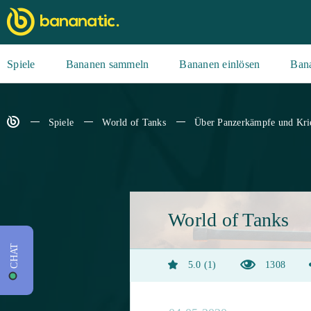
Spiele
Bananen sammeln
Bananen einlösen
Ban
Spiele
World of Tanks
Über Panzerkämpfe und Kri
World of Tanks
CHAT
5.0
1
1308