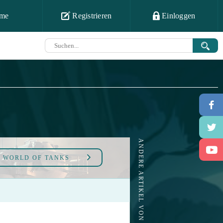
me
Registrieren
Einloggen
ANDERE ARTIKEL VON WORLD OF TANKS
U
WORLD OF TANKS