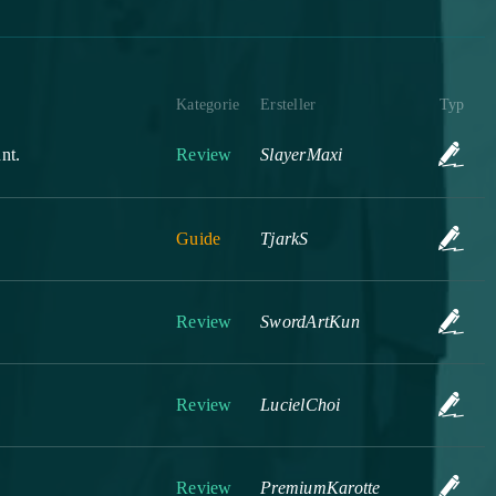
Kategorie
Ersteller
Typ
nt.
Review
SlayerMaxi
Guide
TjarkS
Review
SwordArtKun
Review
LucielChoi
Review
PremiumKarotte