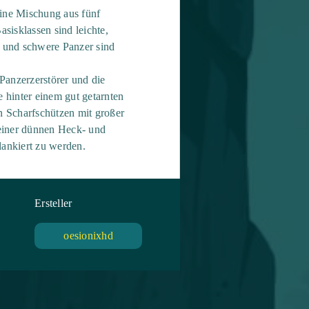
eine Mischung aus fünf
sisklassen sind leichte,
er und schwere Panzer sind
 Panzerzerstörer und die
e hinter einem gut getarnten
n Scharfschützen mit großer
 einer dünnen Heck- und
lankiert zu werden.
Ersteller
oesionixhd