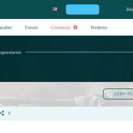
Ho
PS4 GEWINNEN!
anabet
Forum
Giveaway
Weiteres
egsszenarien
GEHE Z
0