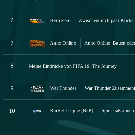
6
Hero Zero
Zwischendurch paar Klicks 
7
Anno Online
Anno Online, Bauen oder
8
Meine Eindrücke von FIFA 19: The Journey
9
War Thunder
War Thunder Zusammenf
10
Rocket League (B2P)
Spielspaß ohne r