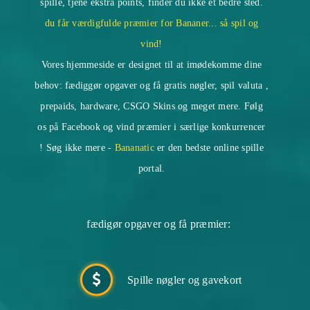
spille, tjene ekstra points, finder du ikke et bedre sted.
du får værdigfulde præmier for Bananer... så spil og
vind!
Vores hjemmeside er designet til at imødekomme dine
behov: fædiggør opgaver og få gratis nøgler, spil valuta ,
prepaids, hardware, CSGO Skins og meget mere. Følg
os på Facebook og vind præmier i særlige konkurrencer
! Søg ikke mere -
Bananatic
er den bedste online spille
portal.
fædigør opgaver og få præmier:
Spille nøgler og gavekort