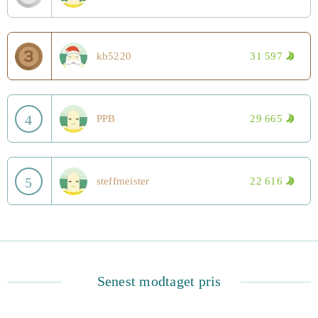
kb5220
31 597
4
PPB
29 665
5
steffmeister
22 616
Senest modtaget pris