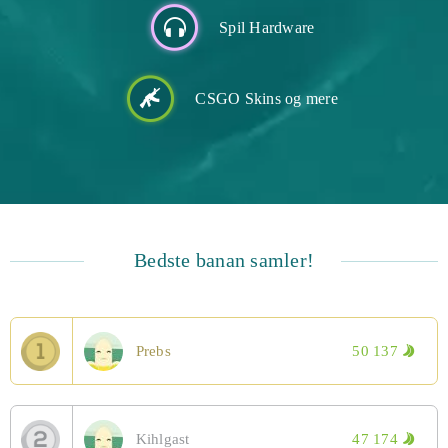
Spil Hardware
CSGO Skins og mere
Bedste banan samler!
Prebs
50 137
Kihlgast
47 174