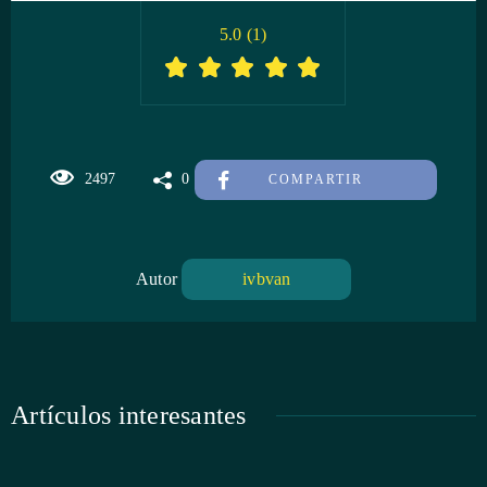
5.0
(
1
)
2497
0
COMPARTIR
Autor
ivbvan
Artículos interesantes