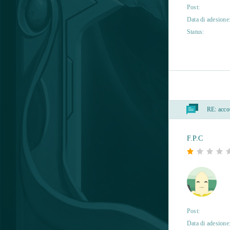
Post:
Data di adesione
Status:
RE:
accou
F.P.C
Post:
Data di adesione