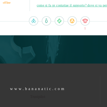
offline
come si fa pr contattae il supporto? dove si va per
1
www.bananatic.com
Trustpilot