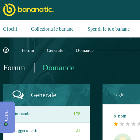
Giochi
Colleziona le banane
Spendi le tue banane
Forum
Generale
Domande
Forum
Domande
Generale
Login
CHAT
Domande
178
b_noin
Suggerimenti
21