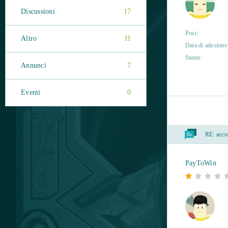
Discussioni
17
Post:
Altro
11
Data di adesione
Status:
Annunci
7
Eventi
0
RE:
accou
PayToWin