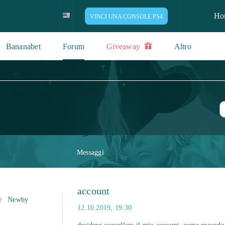
Ho
VINCI UNA CONSOLE PS4
Bananabet
Forum
Giveaway
Altro
Messaggi
account
Newby
12.10.2019, 19:30