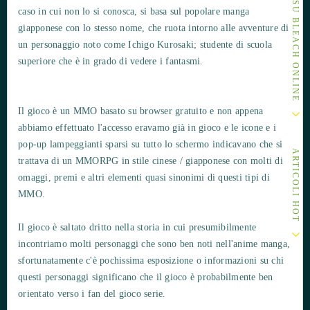
ALTRI ARTICOLI SU BLEACH ONLINE
caso in cui non lo si conosca, si basa sul popolare manga
giapponese con lo stesso nome, che ruota intorno alle avventure di
un personaggio noto come Ichigo Kurosaki; studente di scuola
superiore che è in grado di vedere i fantasmi.
Il gioco è un MMO basato su browser gratuito e non appena
abbiamo effettuato l'accesso eravamo già in gioco e le icone e i
pop-up lampeggianti sparsi su tutto lo schermo indicavano che si
ARTICOLI HOT
trattava di un MMORPG in stile cinese / giapponese con molti di
omaggi, premi e altri elementi quasi sinonimi di questi tipi di
MMO.
Il gioco è saltato dritto nella storia in cui presumibilmente
incontriamo molti personaggi che sono ben noti nell'anime manga,
sfortunatamente c'è pochissima esposizione o informazioni su chi
questi personaggi significano che il gioco è probabilmente ben
orientato verso i fan del gioco serie.