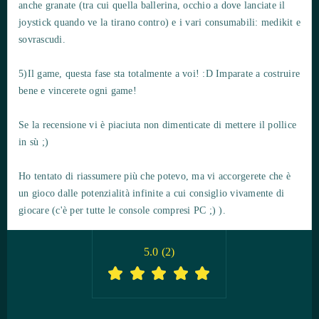
anche granate (tra cui quella ballerina, occhio a dove lanciate il
joystick quando ve la tirano contro) e i vari consumabili: medikit e
sovrascudi.
5)Il game, questa fase sta totalmente a voi! :D Imparate a costruire
bene e vincerete ogni game!
Se la recensione vi è piaciuta non dimenticate di mettere il pollice
in sù ;)
Ho tentato di riassumere più che potevo, ma vi accorgerete che è
un gioco dalle potenzialità infinite a cui consiglio vivamente di
giocare (c'è per tutte le console compresi PC ;) ).
5.0
(
2
)