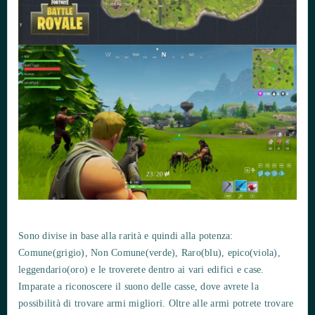
Sono divise in base alla rarità e quindi alla potenza:
Comune(grigio), Non Comune(verde), Raro(blu), epico(viola),
leggendario(oro) e le troverete dentro ai vari edifici e case.
Imparate a riconoscere il suono delle casse, dove avrete la
possibilità di trovare armi migliori. Oltre alle armi potrete trovare