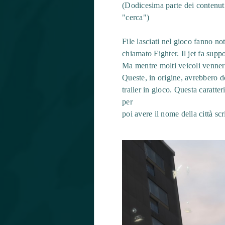
(Dodicesima parte dei contenuti 
"cerca")
File lasciati nel gioco fanno n
chiamato Fighter. Il jet fa supp
Ma mentre molti veicoli vennero
Queste, in origine, avrebbero d
trailer in gioco. Questa caratte
per
poi avere il nome della città scr