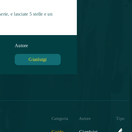
rie, e lasciate 5 stelle e un
Autore
Gianluigi
Categoria
Autore
Tipo
Guide
Gianluigi