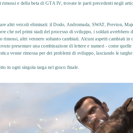
rimossi e della beta di GTA IV, trovate le parti precedenti negli artic
otare altri veicoli eliminati: il Dodo, Andromada, SWAT, Previon, Maje
orre che nel primi stadi del processo di sviluppo, i soldati avrebbero 
 rimossi, altri vennero soltanto cambiati. Alcuni aspetti cambiati in 
ovuto presentare una combinazione di lettere e numeri - come quelle
ristica venne rimossa per dei problemi di sviluppo, lasciando le targh
itto in ogni singola targa nel gioco finale.