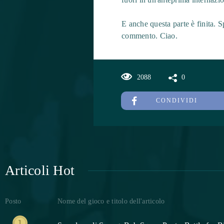
E anche questa parte è finita. Sp
commento. Ciao.
2088
0
CONDIVIDI
Articoli Hot
Posto
Nome del gioco e titolo dell'articolo