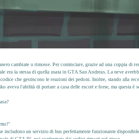
ennero cambiate o rimosse. Per cominciare, grazie ad una coppia di r
ale era la stessa di quella usata in GTA San Andreas. La neve avrebb
 codice che gestiscono le reazioni dei pedoni. Inoltre, stando alla r
ko aveva l'abilità di portare a casa delle escort e forse, ma questa è 
casa?
etto!"
se includono un servizio di bus perfettamente funzionante disponibile
onale di GTA IV, poi confermata dai codici rimasti nel gioco.