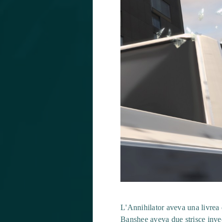
L'Annihilator aveva una livrea 
Banshee aveva due strisce invece