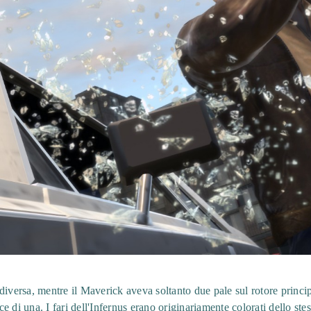
diversa, mentre il Maverick aveva soltanto due pale sul rotore princip
 di una. I fari dell'Infernus erano originariamente colorati dello ste