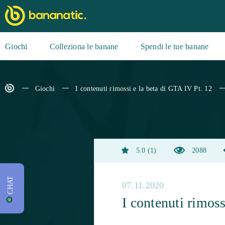
Giochi
Colleziona le banane
Spendi le tue banane
Giochi
I contenuti rimossi e la beta di GTA IV Pt. 12
5.0
1
2088
CHAT
07.11.2020
I contenuti rimoss