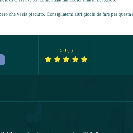
ero che vi sia piaciuto. Consigliatemi altri giochi da fare per questa se
5.0
(
1
)