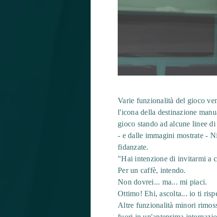
Varie funzionalità del gioco v
l'icona della destinazione manu
gioco stando ad alcune linee di
- e dalle immagini mostrate - Ni
fidanzate.
"Hai intenzione di invitarmi a 
Per un caffè, intendo.
Non dovrei... ma... mi piaci.
Ottimo! Ehi, ascolta... io ti risp
Altre funzionalità minori rimos
fuori in un'anteprima internazi