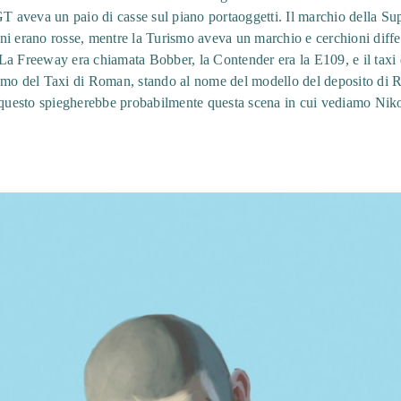
GT aveva un paio di casse sul piano portaoggetti. Il marchio della 
freni erano rosse, mentre la Turismo aveva un marchio e cerchioni diff
i. La Freeway era chiamata Bobber, la Contender era la E109, e il tax
amo del Taxi di Roman, stando al nome del modello del deposito di R
è questo spiegherebbe probabilmente questa scena in cui vediamo Niko